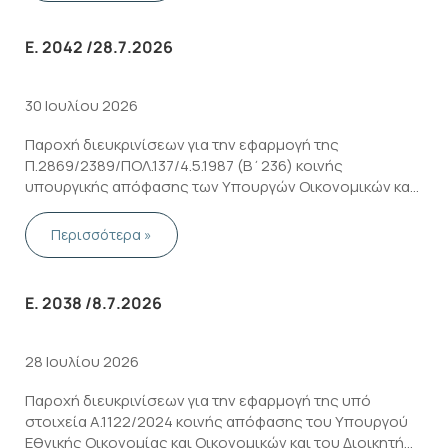
Ε. 2042 /28.7.2026
30 Ιουλίου 2026
Παροχή διευκρινίσεων για την εφαρμογή της
Π.2869/2389/ΠΟΛ.137/4.5.1987 (B΄236) κοινής
υπουργικής απόφασης των Υπουργών Οικονομικών και
Γεωργίας, που αφορά στη διαδικασία καταβολής του
ΦΠΑ για επενδυτικά αγαθά επιχειρήσεων εκτροφής
Περισσότερα »
ζώων
Ε. 2038 /8.7.2026
28 Ιουλίου 2026
Παροχή διευκρινίσεων για την εφαρμογή της υπό
στοιχεία Α.1122/2024 κοινής απόφασης του Υπουργού
Εθνικής Οικονομίας και Οικονομικών και του Διοικητή