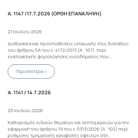
Α. 1147 /17.7.2026 (ΟΡΘΉ ΕΠΑΝΆΛΗΨΗ)
21 Ιουλίου 2026
Διαδικασία και προϋποθέσεις υπαγωγής στις διατάξεις
του άρθρου 5Α του ν. 4172/2013 (Α΄167), περί
εναλλακτικής φορολόγησης εισοδήματος που
προκύπτει στην αλλοδαπή φυσικών προσώπων που
μεταφέρουν τη φορολογική τους κατοικία στην Ελλάδα.
Περισσότερα »
Α. 1141 / 14.7.2026
20 Ιουλίου 2026
Καθορισμός ειδικών θεμάτων και λεπτομερειών για την
εφαρμογή του άρθρου 19 του ν. 5313/2026 (Α΄102) περί
ρύθμισης τμηματικής καταβολής οφειλών στη