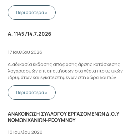
Φορολογική Διοίκηση σε έως εβδομήντα δύο (72)
δόσεις.
Περισσότερα »
Α. 1145 /14.7.2026
17 Ιουλίου 2026
Διαδικασία έκδοσης απόφασης άρσης κατάσχεσης
λογαριασμών επί απαιτήσεων στα χέρια πιστωτικών
ιδρυμάτων και εγκατεστημένων στη χώρα λοιπών
υπόχρεων προσώπων κατ’ άρθρο 62 του ν. 4170/2013 (Α’
163) για βεβαιωμένες οφειλές στη Φορολογική Διοίκηση
Περισσότερα »
κατ’ άρθρο 18 ν. 5313/2026 (Α’ 102)
ΑΝΑΚΟΙΝΩΣΗ ΣΥΛΛΟΓΟΥ ΕΡΓΑΖΟΜΕΝΩΝ Δ.Ο.Υ
ΝΟΜΩΝ ΧΑΝΙΩΝ-ΡΕΘΥΜΝΟΥ
15 Ιουλίου 2026