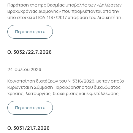
Παράταση της προθεσμίας υποβολής των «Δηλώσεων
Βραχυχρόνιας Διαμονής» που προβλέπονται από την
υπό στοιχεία ΠΟΛ. 1187/2017 απόφαση του Διοικητή της
ΑΑΔΕ «Βραχυχρόνια μίσθωση ακινήτων στο πλαίσιο της
οικονομίας του διαμοιρασμού» (Β’ 4232)
Περισσότερα »
Ο. 3032 /22.7.2026
24 Ιουλίου 2026
Κοινοποίηση διατάξεων του Ν. 5318/2026, με τον οποίο
κυρώνεται η Σύμβαση Παραχώρησης του δικαιώματος
χρήσης, λειτουργίας, διαχείρισης και εκμετάλλευσης
του Εθνικού Χιονοδρομικού Κέντρου Βασιλίτσας (Α΄
109/13-07-2026)
Περισσότερα »
Ο. 3031 /21.7.2026