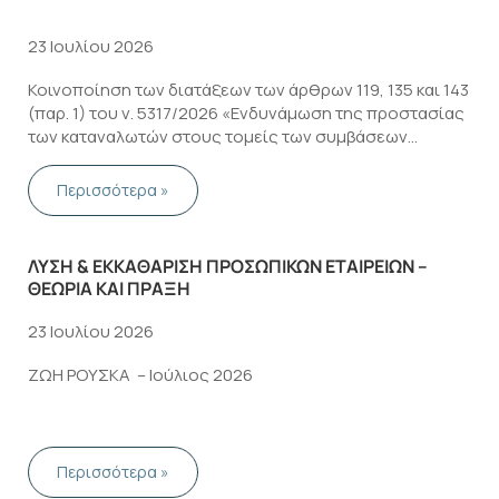
23 Ιουλίου 2026
Κοινοποίηση των διατάξεων των άρθρων 119, 135 και 143
(παρ. 1) του ν. 5317/2026 «Ενδυνάμωση της προστασίας
των καταναλωτών στους τομείς των συμβάσεων
πιστώσεων, των χρηματοοικονομικών υπηρεσιών και
των συμβάσεων που συνάπτονται εξ αποστάσεως,
Περισσότερα »
εκτός καταστήματος και ηλεκτρονικά – Ενσωμάτωση …
ΛΥΣΗ & ΕΚΚΑΘΑΡΙΣΗ ΠΡΟΣΩΠΙΚΩΝ ΕΤΑΙΡΕΙΩΝ –
ΘΕΩΡΊΑ ΚΑΙ ΠΡΆΞΗ
23 Ιουλίου 2026
ΖΩΗ ΡΟΥΣΚΑ – Ιούλιος 2026
Περισσότερα »