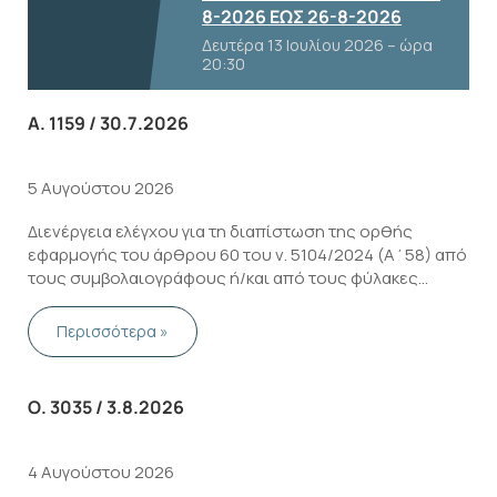
8-2026 ΕΩΣ 26-8-2026
Δευτέρα 13 Ιουλίου 2026 – ώρα
20:30
Α. 1159 / 30.7.2026
5 Αυγούστου 2026
Διενέργεια ελέγχου για τη διαπίστωση της ορθής
εφαρμογής του άρθρου 60 του ν. 5104/2024 (Α΄58) από
τους συμβολαιογράφους ή/και από τους φύλακες
μεταγραφών/προϊσταμένους κτηματολογικών
γραφείων, για το έτος 2025.
Περισσότερα »
Ο. 3035 / 3.8.2026
4 Αυγούστου 2026