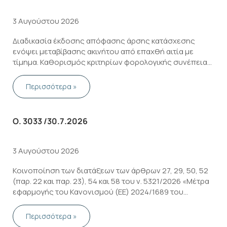
3 Αυγούστου 2026
Διαδικασία έκδοσης απόφασης άρσης κατάσχεσης
ενόψει μεταβίβασης ακινήτου από επαχθή αιτία με
τίμημα. Καθορισμός κριτηρίων φορολογικής συνέπειας
του οφειλέτη και εισπραξιμότητας της εναπομένουσας
οφειλής κατ’ άρθρο 47Α του Κώδικα Φορολογικής
Περισσότερα »
Διαδικασίας
Ο. 3033 /30.7.2026
3 Αυγούστου 2026
Κοινοποίηση των διατάξεων των άρθρων 27, 29, 50, 52
(παρ. 22 και παρ. 23), 54 και 58 του ν. 5321/2026 «Μέτρα
εφαρμογής του Κανονισμού (ΕΕ) 2024/1689 του
Ευρωπαϊκού Κοινοβουλίου και του Συμβουλίου της 13ης
Ιουνίου 2024 (Κανονισμός για την τεχνητή …
Περισσότερα »