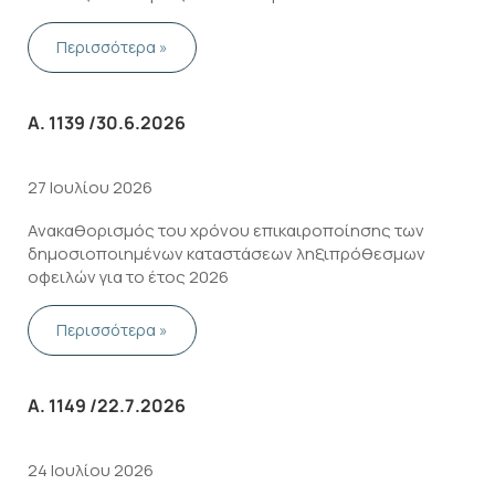
της ΑΑΔΕ (Β’ 4570), καθώς και της υπό στοιχεία
Α.1123/2024 απόφασης του Διοικητή της ΑΑΔΕ για την
Περισσότερα »
ψηφιακή έκδοση των …
Α. 1139 /30.6.2026
27 Ιουλίου 2026
Ανακαθορισμός του χρόνου επικαιροποίησης των
δημοσιοποιημένων καταστάσεων ληξιπρόθεσμων
οφειλών για το έτος 2026
Περισσότερα »
Α. 1149 /22.7.2026
24 Ιουλίου 2026