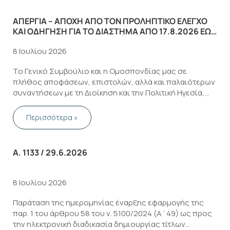
ΑΠΕΡΓΊΑ – ΑΠΟΧΉ ΑΠΌ ΤΟΝ ΠΡΟΛΗΠΤΙΚΌ ΈΛΕΓΧΟ
ΚΑΙ ΟΔΉΓΗΣΗ ΓΙΑ ΤΟ ΔΙΆΣΤΗΜΑ ΑΠΌ 17.8.2026 ΈΩΣ
ΚΑΙ 26.8.2026
8 Ιουλίου 2026
Το Γενικό Συμβούλιο και η Ομοσπονδίας μας σε
πλήθος αποφάσεων, επιστολών, αλλά και παλαιότερων
συναντήσεων με τη Διοίκηση και την Πολιτική Ηγεσία,
έχει αναδείξει τα τεράστια προβλήματα του πλαισίου
διεξαγωγής των προληπτικών ελέγχων και στην
Περισσότερα »
εντατικοποίηση που επιβάλλεται σε όλα …
Α. 1133 / 29.6.2026
8 Ιουλίου 2026
Παράταση της ημερομηνίας έναρξης εφαρμογής της
παρ. 1 του άρθρου 58 του ν. 5100/2024 (Α΄49) ως προς
την ηλεκτρονική διαδικασία δημιουργίας τίτλων