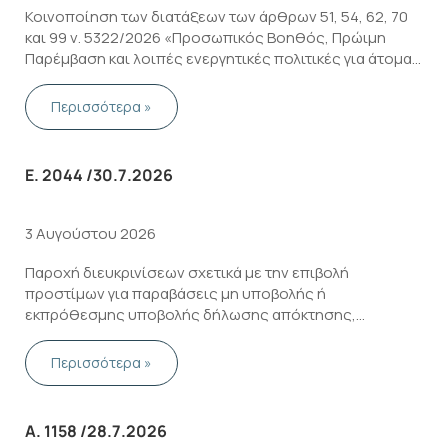
Κοινοποίηση των διατάξεων των άρθρων 51, 54, 62, 70
και 99 ν. 5322/2026 «Προσωπικός Βοηθός, Πρώιμη
Παρέμβαση και λοιπές ενεργητικές πολιτικές για άτομα
με αναπηρία, ρυθμίσεις στεγαστικής πολιτικής –
Ρύθμιση για τις συντάξεις χηρείας και άλλες διατάξεις.»
Περισσότερα »
(Α΄117/24-07-2026).
Ε. 2044 /30.7.2026
3 Αυγούστου 2026
Παροχή διευκρινίσεων σχετικά με την επιβολή
προστίμων για παραβάσεις μη υποβολής ή
εκπρόθεσμης υποβολής δήλωσης απόκτησης,
μεταβολής ή παύσης χρήσης ΦΗΜ, καθώς και μη
διαφύλαξης ΦΗΜ, φορολογικών μνημών και αρχείων
Περισσότερα »
που δημιουργούν οι ΦΗΜ
Α. 1158 /28.7.2026