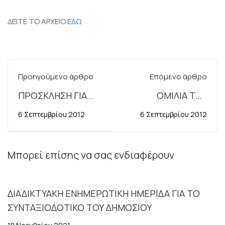
ΔΕΙΤΕ ΤΟ ΑΡΧΕΙΟ
ΕΔΩ
Προηγούμενο άρθρο
Επόμενο άρθρο
ΠΡΟΣΚΛΗΣΗ ΓΙΑ
ΟΜΙΛΙΑ ΤΟΥ
ΣΥΝΑΝΤΗΣΗ ΤΗΣ
ΠΡΟΕΔΡΟΥ ΤΗΣ
6 Σεπτεμβρίου 2012
6 Σεπτεμβρίου 2012
ΠΟΕ-ΔΟΥ ΜΕ ΤΗ
ΠΟΕ-ΔΟΥ ΣΤΟ 8ο
ΔΗΜΟΚΡΑΤΙΚΗ
ΕΤΗΣΙΟ
ΑΡΙΣΤΕΡΑ
ΦΟΡΟΛΟΓΙΚΟ
Μπορεί επίσης να σας ενδιαφέρουν
(12/7/2012)
ΣΥΝΕΔΡΙΟ ΤΟΥ
ΕΛΛΗΝΟΑΜΕΡΙΚΑΝΙΚΟΥ
ΔΙΑΔΙΚΤΥΑΚΗ ΕΝΗΜΕΡΩΤΙΚΗ ΗΜΕΡΙΔΑ ΓΙΑ ΤΟ
ΕΠΙΜΕΛΗΤΗΡΙΟΥ
ΣΥΝΤΑΞΙΟΔΟΤΙΚΟ ΤΟΥ ΔΗΜΟΣΙΟΥ