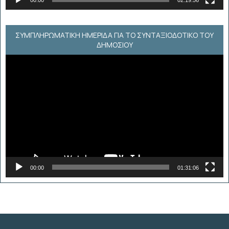
00:00
02:19:56
ΣΥΜΠΛΗΡΩΜΑΤΙΚΗ ΗΜΕΡΙΔΑ ΓΙΑ ΤΟ ΣΥΝΤΑΞΙΟΔΟΤΙΚΟ ΤΟΥ
ΔΗΜΟΣΙΟΥ
Πρόγραμμα
Αναπαραγωγής
Βίντεο
00:00
01:31:06