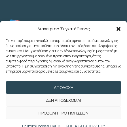
Διαχείριση Συγκατάθεσης
Για να παρέχουμε την καλύτερη εμπειρία, χρησιμοποιούμε τεχνολογίες
όπως cookies για την αποθήκευση ή/και την πρόσβαση σε πληροφορίες
Λεωχάρους 2 - 6ος Όροφος - Αθήνα
συσκευών. Η συγκατάθεση για τις εν λόγω τεχνολογίες θα μας επιτρέψει
(+30) 210 3622707
να επεξεργαστούμε δεδομένα προσωπικού χαρακτήρα, όπως
συμπεριφορά περιήγησης ή μοναδικά αναγνωριστικά σε αυτόν τον
(+30) 2103633260
ιστότοπο. Η μη συγκατάθεση ή η ανάκληση της συγκατάθεσης, μπορεί να
(+30) 2103622783
επηρεάσει αρνητικά ορισμένες λειτουργίες και δυνατότητες.
(+30) 2103638166
poedoy@poedoy.gr
ΑΠΟΔΟΧΉ
foroepi@poedoy.gr
ΔΕΝ ΑΠΟΔΈΧΟΜΑΙ
Copyright © 2024 ΠΟΕ ΔΟΥ. Με την
ΠΡΟΒΟΛΉ ΠΡΟΤΙΜΉΣΕΩΝ
επιφύλαξη παντός δικαιώματος. Developed
by
weblive.gr
Πολιτική Cookies
ΠΟΛΙΤΙΚΗ ΠΡΟΣΤΑΣΙΑΣ ΑΠΟΡΡΗΤΟΥ