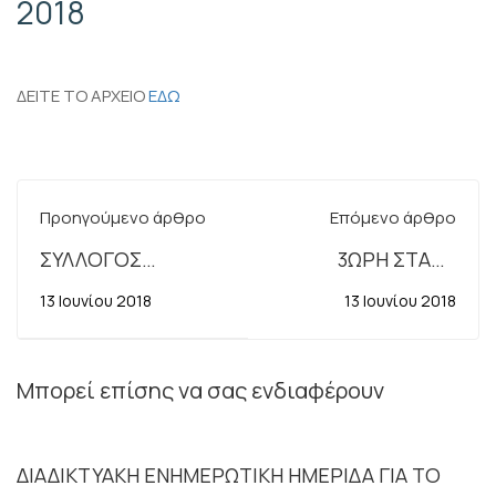
2018
ΔΕΙΤΕ ΤΟ ΑΡΧΕΙΟ
ΕΔΩ
Προηγούμενο άρθρο
Επόμενο άρθρο
ΣΥΛΛΟΓΟΣ
3ΩΡΗ ΣΤΑΣΗ
ΕΡΓΑΖΟΜΕΝΩΝ
ΕΡΓΑΣΙΑΣ ΠΕΜΠΤΗ
13 Ιουνίου 2018
13 Ιουνίου 2018
ΣΤΙΣ ΔΟΥ
14.6.2018
ΑΝΑΤΟΛΙΚΗΣ
ΚΡΗΤΗΣ:
Μπορεί επίσης να σας ενδιαφέρουν
ΚΑΤΑΓΓΕΛΙΑ ΤΗΣ
ΑΝΑΓΚΑΣΤΙΚΗΣ
ΔΙΑΔΙΚΤΥΑΚΗ ΕΝΗΜΕΡΩΤΙΚΗ ΗΜΕΡΙΔΑ ΓΙΑ ΤΟ
ΑΠΟΣΠΑΣΗΣ