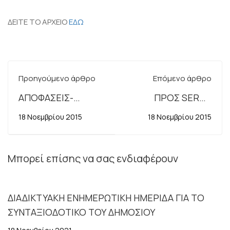
ΔΕΙΤΕ ΤΟ ΑΡΧΕΙΟ
ΕΔΩ
Προηγούμενο άρθρο
Επόμενο άρθρο
ΑΠΟΦΑΣΕΙΣ-
ΠΡΟΣ SERGE
ΨΗΦΙΣΜΑΤΑ Γ.Σ.
COLLIN-
18 Νοεμβρίου 2015
18 Νοεμβρίου 2015
Ν.ΔΩΔΕΚΑΝΗΣΟΥ
ΑΛΛΗΛΕΓΓΥΗ ΣΤΟ
ΤΗΣ 13.11.2015
ΓΑΛΛΙΚΟ ΛΑΟ
17.11.2015
Μπορεί επίσης να σας ενδιαφέρουν
ΔΙΑΔΙΚΤΥΑΚΗ ΕΝΗΜΕΡΩΤΙΚΗ ΗΜΕΡΙΔΑ ΓΙΑ ΤΟ
ΣΥΝΤΑΞΙΟΔΟΤΙΚΟ ΤΟΥ ΔΗΜΟΣΙΟΥ