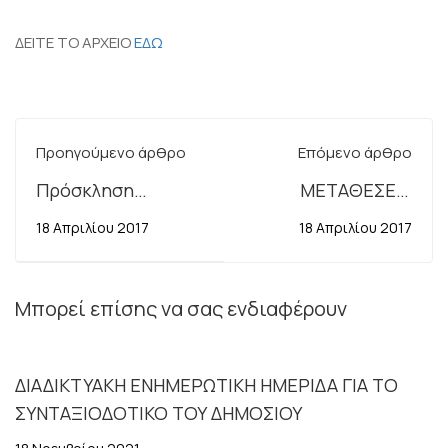
ΔΕΙΤΕ ΤΟ ΑΡΧΕΙΟ
ΕΔΩ
Προηγούμενο άρθρο
Επόμενο άρθρο
Πρόσκληση
ΜΕΤΑΘΕΣΕΙΣ
εκδήλωσης
ΥΠΑΛΛΗΛΩΝ
18 Απριλίου 2017
18 Απριλίου 2017
ενδιαφέροντος για
ΕΚΤΟΣ ΝΟΜΟΥ Υ.Σ.
την υποβολή
4.4.2017
υποψηφιοτήτων
Μπορεί επίσης να σας ενδιαφέρουν
πλήρωσης θέσεων
Προϊσταμένων
ΔΙΑΔΙΚΤΥΑΚΗ ΕΝΗΜΕΡΩΤΙΚΗ ΗΜΕΡΙΔΑ ΓΙΑ ΤΟ
οργανικών
ΣΥΝΤΑΞΙΟΔΟΤΙΚΟ ΤΟΥ ΔΗΜΟΣΙΟΥ
μονάδων επιπέδου
Τμήματος της