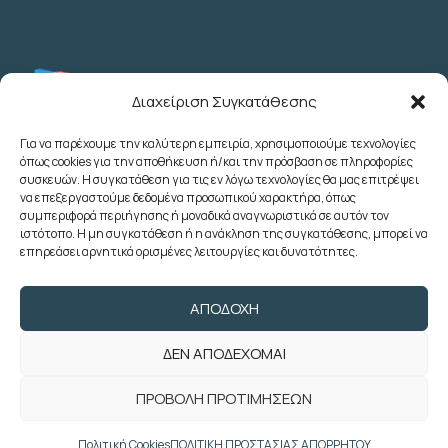
Διαχείριση Συγκατάθεσης
Για να παρέχουμε την καλύτερη εμπειρία, χρησιμοποιούμε τεχνολογίες
όπως cookies για την αποθήκευση ή/και την πρόσβαση σε πληροφορίες
Λεωχάρους 2 - 6ος Όροφος - Αθήνα
συσκευών. Η συγκατάθεση για τις εν λόγω τεχνολογίες θα μας επιτρέψει
(+30) 210 3622707
να επεξεργαστούμε δεδομένα προσωπικού χαρακτήρα, όπως
συμπεριφορά περιήγησης ή μοναδικά αναγνωριστικά σε αυτόν τον
(+30) 2103633260
ιστότοπο. Η μη συγκατάθεση ή η ανάκληση της συγκατάθεσης, μπορεί να
(+30) 2103622783
επηρεάσει αρνητικά ορισμένες λειτουργίες και δυνατότητες.
(+30) 2103638166
poedoy@poedoy.gr
ΑΠΟΔΟΧΉ
foroepi@poedoy.gr
ΔΕΝ ΑΠΟΔΈΧΟΜΑΙ
Copyright © 2024 ΠΟΕ ΔΟΥ. Με την
ΠΡΟΒΟΛΉ ΠΡΟΤΙΜΉΣΕΩΝ
επιφύλαξη παντός δικαιώματος. Developed
by
weblive.gr
Πολιτική Cookies
ΠΟΛΙΤΙΚΗ ΠΡΟΣΤΑΣΙΑΣ ΑΠΟΡΡΗΤΟΥ