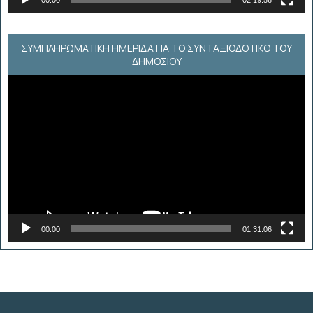
00:00
02:19:56
ΣΥΜΠΛΗΡΩΜΑΤΙΚΗ ΗΜΕΡΙΔΑ ΓΙΑ ΤΟ ΣΥΝΤΑΞΙΟΔΟΤΙΚΟ ΤΟΥ
ΔΗΜΟΣΙΟΥ
Πρόγραμμα
Αναπαραγωγής
Βίντεο
00:00
01:31:06