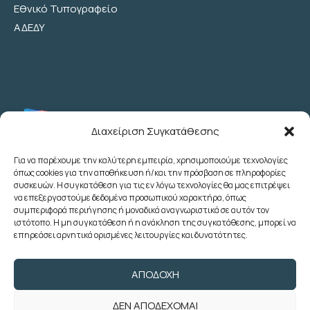
Εθνικό Τυπογραφείο
ΑΔΕΔΥ
Διαχείριση Συγκατάθεσης
Για να παρέχουμε την καλύτερη εμπειρία, χρησιμοποιούμε τεχνολογίες
όπως cookies για την αποθήκευση ή/και την πρόσβαση σε πληροφορίες
Λεωχάρους 2 - 6ος Όροφος - Αθήνα
συσκευών. Η συγκατάθεση για τις εν λόγω τεχνολογίες θα μας επιτρέψει
(+30) 210 3622707
να επεξεργαστούμε δεδομένα προσωπικού χαρακτήρα, όπως
συμπεριφορά περιήγησης ή μοναδικά αναγνωριστικά σε αυτόν τον
(+30) 2103633260
ιστότοπο. Η μη συγκατάθεση ή η ανάκληση της συγκατάθεσης, μπορεί να
(+30) 2103622783
επηρεάσει αρνητικά ορισμένες λειτουργίες και δυνατότητες.
(+30) 2103638166
poedoy@poedoy.gr
ΑΠΟΔΟΧΉ
foroepi@poedoy.gr
ΔΕΝ ΑΠΟΔΈΧΟΜΑΙ