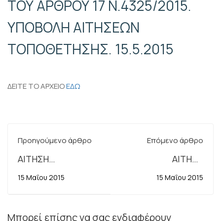
ΤΟΥ ΑΡΘΡΟΥ 17 Ν.4325/2015.
ΥΠΟΒΟΛΗ ΑΙΤΗΣΕΩΝ
ΤΟΠΟΘΕΤΗΣΗΣ. 15.5.2015
ΔΕΙΤΕ ΤΟ ΑΡΧΕΙΟ
ΕΔΩ
Προηγούμενο άρθρο
Επόμενο άρθρο
ΑΙΤΗΣΗ
ΑΙΤΗΣΗ
ΕΠΑΝΑΦΟΡΑΣ
ΕΠΑΝΑΦΟΡΑΣ
15 Μαΐου 2015
15 Μαΐου 2015
ΚΑΘΑΡΙΣΤΡΙΩΝ ΤΗΣ
ΚΑΘΑΡΙΣΤΡΙΩΝ ΓΙΑ
Γ.Γ.Δ.Ε.
ΣΔΟΕ ΚΑΙ
ΚΤΗΜΑΤΙΚΕΣ
Μπορεί επίσης να σας ενδιαφέρουν