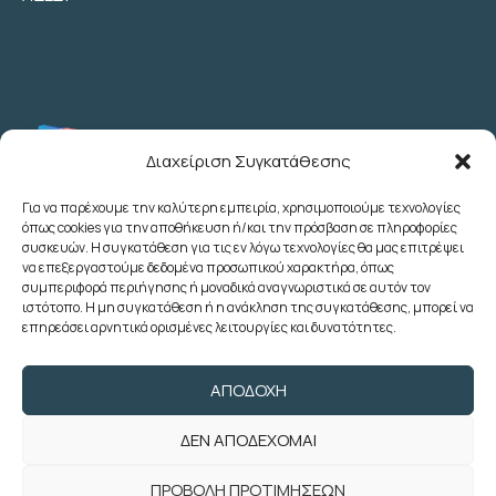
Διαχείριση Συγκατάθεσης
Για να παρέχουμε την καλύτερη εμπειρία, χρησιμοποιούμε τεχνολογίες
όπως cookies για την αποθήκευση ή/και την πρόσβαση σε πληροφορίες
Λεωχάρους 2 - 6ος Όροφος - Αθήνα
συσκευών. Η συγκατάθεση για τις εν λόγω τεχνολογίες θα μας επιτρέψει
(+30) 210 3622707
να επεξεργαστούμε δεδομένα προσωπικού χαρακτήρα, όπως
συμπεριφορά περιήγησης ή μοναδικά αναγνωριστικά σε αυτόν τον
(+30) 2103633260
ιστότοπο. Η μη συγκατάθεση ή η ανάκληση της συγκατάθεσης, μπορεί να
(+30) 2103622783
επηρεάσει αρνητικά ορισμένες λειτουργίες και δυνατότητες.
(+30) 2103638166
poedoy@poedoy.gr
ΑΠΟΔΟΧΉ
foroepi@poedoy.gr
ΔΕΝ ΑΠΟΔΈΧΟΜΑΙ
Copyright © 2024 ΠΟΕ ΔΟΥ. Με την
ΠΡΟΒΟΛΉ ΠΡΟΤΙΜΉΣΕΩΝ