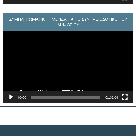
ΣΥΜΠΛΗΡΩΜΑΤΙΚΗ ΗΜΕΡΙΔΑ ΓΙΑ ΤΟ ΣΥΝΤΑΞΙΟΔΟΤΙΚΟ ΤΟΥ
ΔΗΜΟΣΙΟΥ
Πρόγραμμα
Αναπαραγωγής
Βίντεο
00:00
01:31:06