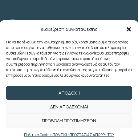
Διαχείριση Συγκατάθεσης
Για να παρέχουμε την καλύτερη εμπειρία, χρησιμοποιούμε τεχνολογίες
όπως cookies για την αποθήκευση ή/και την πρόσβαση σε πληροφορίες
Λεωχάρους 2 - 6ος Όροφος - Αθήνα
συσκευών. Η συγκατάθεση για τις εν λόγω τεχνολογίες θα μας επιτρέψει
(+30) 210 3622707
να επεξεργαστούμε δεδομένα προσωπικού χαρακτήρα, όπως
συμπεριφορά περιήγησης ή μοναδικά αναγνωριστικά σε αυτόν τον
(+30) 2103633260
ιστότοπο. Η μη συγκατάθεση ή η ανάκληση της συγκατάθεσης, μπορεί να
(+30) 2103622783
επηρεάσει αρνητικά ορισμένες λειτουργίες και δυνατότητες.
(+30) 2103638166
poedoy@poedoy.gr
ΑΠΟΔΟΧΉ
foroepi@poedoy.gr
ΔΕΝ ΑΠΟΔΈΧΟΜΑΙ
Copyright © 2024 ΠΟΕ ΔΟΥ. Με την
ΠΡΟΒΟΛΉ ΠΡΟΤΙΜΉΣΕΩΝ
επιφύλαξη παντός δικαιώματος. Developed
by
weblive.gr
Πολιτική Cookies
ΠΟΛΙΤΙΚΗ ΠΡΟΣΤΑΣΙΑΣ ΑΠΟΡΡΗΤΟΥ