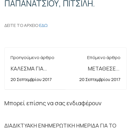
ΠΑΠΑΝΑΤΣΙΟΥ, ΠΙΤΣΙΛΗ.
ΔΕΙΤΕ ΤΟ ΑΡΧΕΙΟ
ΕΔΩ
Προηγούμενο άρθρο
Επόμενο άρθρο
ΚΑΛΕΣΜΑ ΓΙΑ
ΜΕΤΑΘΕΣΕΙΣ
ΣΥΜΜΕΤΟΧΗ ΣΤΗΝ
ΥΠΑΛΛΗΛΩΝ
20 Σεπτεμβρίου 2017
20 Σεπτεμβρίου 2017
ΠΑΝΑΤΤΙΚΗ ΣΤΑΣΗ
ΕΚΤΟΣ ΝΟΜΟΥ
ΕΡΓΑΣΙΑΣ ΤΗΣ
ΑΔΕΔΥ ΑΠΟ ΤΙΣ
Μπορεί επίσης να σας ενδιαφέρουν
12:30 μ.μ. ΕΩΣ ΤΗ
ΛΗΞΗ ΤΟΥ ΩΡΑΡΙΟΥ
ΔΙΑΔΙΚΤΥΑΚΗ ΕΝΗΜΕΡΩΤΙΚΗ ΗΜΕΡΙΔΑ ΓΙΑ ΤΟ
ΓΙΑ ΤΗΝ