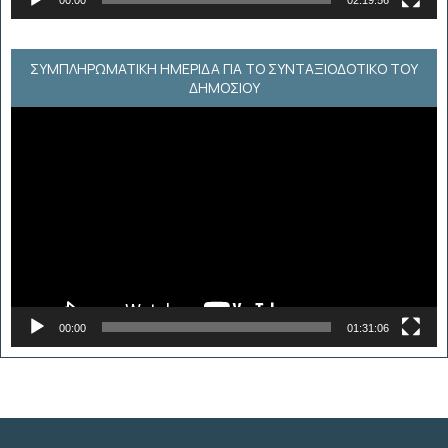
00:00
02:19:56
ΣΥΜΠΛΗΡΩΜΑΤΙΚΗ ΗΜΕΡΙΔΑ ΓΙΑ ΤΟ ΣΥΝΤΑΞΙΟΔΟΤΙΚΟ ΤΟΥ
ΔΗΜΟΣΙΟΥ
Πρόγραμμα
Αναπαραγωγής
Βίντεο
00:00
01:31:06