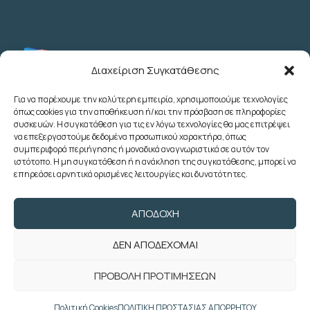
Διαχείριση Συγκατάθεσης
Για να παρέχουμε την καλύτερη εμπειρία, χρησιμοποιούμε τεχνολογίες
όπως cookies για την αποθήκευση ή/και την πρόσβαση σε πληροφορίες
Λεωχάρους 2 - 6ος Όροφος - Αθήνα
συσκευών. Η συγκατάθεση για τις εν λόγω τεχνολογίες θα μας επιτρέψει
(+30) 210 3622707
να επεξεργαστούμε δεδομένα προσωπικού χαρακτήρα, όπως
συμπεριφορά περιήγησης ή μοναδικά αναγνωριστικά σε αυτόν τον
(+30) 2103633260
ιστότοπο. Η μη συγκατάθεση ή η ανάκληση της συγκατάθεσης, μπορεί να
(+30) 2103622783
επηρεάσει αρνητικά ορισμένες λειτουργίες και δυνατότητες.
(+30) 2103638166
poedoy@poedoy.gr
ΑΠΟΔΟΧΉ
foroepi@poedoy.gr
ΔΕΝ ΑΠΟΔΈΧΟΜΑΙ
Copyright © 2024 ΠΟΕ ΔΟΥ. Με την
ΠΡΟΒΟΛΉ ΠΡΟΤΙΜΉΣΕΩΝ
επιφύλαξη παντός δικαιώματος. Developed
by
weblive.gr
Πολιτική Cookies
ΠΟΛΙΤΙΚΗ ΠΡΟΣΤΑΣΙΑΣ ΑΠΟΡΡΗΤΟΥ