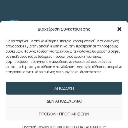
Διαχείριση Συγκατάθεσης
Για να παρέχουμε την καλύτερη εμπειρία, χρησιμοποιούμε τεχνολογίες
όπως cookies για την αποθήκευση ή/και την πρόσβαση σε πληροφορίες
Λεωχάρους 2 - 6ος Όροφος - Αθήνα
συσκευών. Η συγκατάθεση για τις εν λόγω τεχνολογίες θα μας επιτρέψει
(+30) 210 3622707
να επεξεργαστούμε δεδομένα προσωπικού χαρακτήρα, όπως
συμπεριφορά περιήγησης ή μοναδικά αναγνωριστικά σε αυτόν τον
(+30) 2103633260
ιστότοπο. Η μη συγκατάθεση ή η ανάκληση της συγκατάθεσης, μπορεί να
(+30) 2103622783
επηρεάσει αρνητικά ορισμένες λειτουργίες και δυνατότητες.
(+30) 2103638166
poedoy@poedoy.gr
ΑΠΟΔΟΧΉ
foroepi@poedoy.gr
ΔΕΝ ΑΠΟΔΈΧΟΜΑΙ
Copyright © 2024 ΠΟΕ ΔΟΥ. Με την
ΠΡΟΒΟΛΉ ΠΡΟΤΙΜΉΣΕΩΝ
επιφύλαξη παντός δικαιώματος. Developed
by
weblive.gr
Πολιτική Cookies
ΠΟΛΙΤΙΚΗ ΠΡΟΣΤΑΣΙΑΣ ΑΠΟΡΡΗΤΟΥ