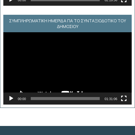
00:00
02:19:56
ΣΥΜΠΛΗΡΩΜΑΤΙΚΗ ΗΜΕΡΙΔΑ ΓΙΑ ΤΟ ΣΥΝΤΑΞΙΟΔΟΤΙΚΟ ΤΟΥ
ΔΗΜΟΣΙΟΥ
Πρόγραμμα
Αναπαραγωγής
Βίντεο
00:00
01:31:06