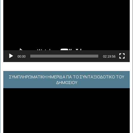
Αναπαραγωγής
Βίντεο
00:00
02:19:56
ΣΥΜΠΛΗΡΩΜΑΤΙΚΗ ΗΜΕΡΙΔΑ ΓΙΑ ΤΟ ΣΥΝΤΑΞΙΟΔΟΤΙΚΟ ΤΟΥ
ΔΗΜΟΣΙΟΥ
Πρόγραμμα
Αναπαραγωγής
Βίντεο