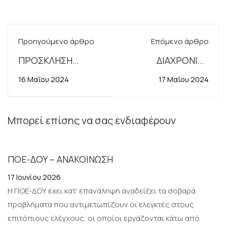
Προηγούμενο άρθρο
Επόμενο άρθρο
ΠΡΟΣΚΛΗΣΗ
ΔΙΑΧΡΟΝΙΚΑ
ΓΕΝΙΚΟΥ
ΠΡΟΒΛΗΜΑΤΑ ΤΩΝ
16 Μαΐου 2024
17 Μαΐου 2024
ΣΥΜΒΟΥΛΙΟΥ
ΦΟΡΟΛΟΓΙΚΩΝ
23.5.2024
ΥΠΗΡΕΣΙΩΝ ΤΗΣ
ΑΑΔΕ, ΤΟΥ ΣΔΟΕ
Μπορεί επίσης να σας ενδιαφέρουν
ΚΑΙ ΤΩΝ
ΚΤΗΜΑΤΙΚΩΝ
ΠΟΕ-ΔΟΥ – ΑΝΑΚΟΙΝΩΣΗ
ΥΠΗΡΕΣΙΩΝ –
ΠΡΟΤΑΣΕΙΣ
17 Ιουνίου 2026
ΑΜΕΣΗΣ ΕΠΙΛΥΣΗΣ
Η ΠΟΕ-ΔΟΥ έχει κατ’ επανάληψη αναδείξει τα σοβαρά
ΤΟΥΣ
προβλήματα που αντιμετωπίζουν οι ελεγκτές στους
επιτόπιους ελέγχους, οι οποίοι εργάζονται κάτω από