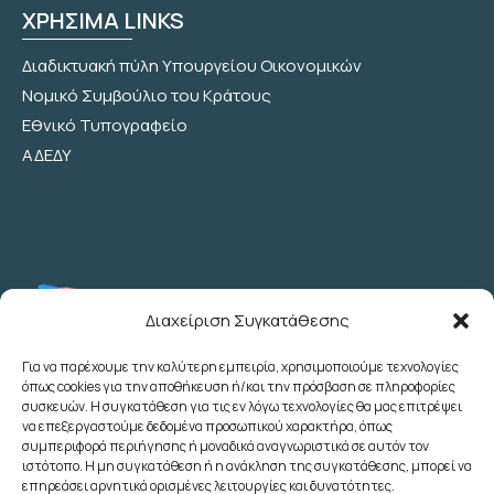
ΧΡΗΣΙΜΑ LINKS
Διαδικτυακή πύλη Υπουργείου Οικονομικών
Νομικό Συμβούλιο του Κράτους
Εθνικό Τυπογραφείο
ΑΔΕΔΥ
Διαχείριση Συγκατάθεσης
Για να παρέχουμε την καλύτερη εμπειρία, χρησιμοποιούμε τεχνολογίες
όπως cookies για την αποθήκευση ή/και την πρόσβαση σε πληροφορίες
Λεωχάρους 2 - 6ος Όροφος - Αθήνα
συσκευών. Η συγκατάθεση για τις εν λόγω τεχνολογίες θα μας επιτρέψει
(+30) 210 3622707
να επεξεργαστούμε δεδομένα προσωπικού χαρακτήρα, όπως
συμπεριφορά περιήγησης ή μοναδικά αναγνωριστικά σε αυτόν τον
(+30) 2103633260
ιστότοπο. Η μη συγκατάθεση ή η ανάκληση της συγκατάθεσης, μπορεί να
(+30) 2103622783
επηρεάσει αρνητικά ορισμένες λειτουργίες και δυνατότητες.