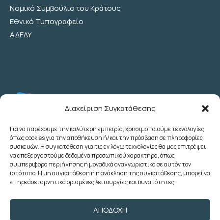
Νομικό Συμβούλιο του Κράτους
Εθνικό Τυπογραφείο
ΑΔΕΔΥ
Διαχείριση Συγκατάθεσης
Για να παρέχουμε την καλύτερη εμπειρία, χρησιμοποιούμε τεχνολογίες
όπως cookies για την αποθήκευση ή/και την πρόσβαση σε πληροφορίες
Λεωχάρους 2 - 6ος Όροφος - Αθήνα
συσκευών. Η συγκατάθεση για τις εν λόγω τεχνολογίες θα μας επιτρέψει
(+30) 210 3622707
να επεξεργαστούμε δεδομένα προσωπικού χαρακτήρα, όπως
συμπεριφορά περιήγησης ή μοναδικά αναγνωριστικά σε αυτόν τον
(+30) 2103633260
ιστότοπο. Η μη συγκατάθεση ή η ανάκληση της συγκατάθεσης, μπορεί να
(+30) 2103622783
επηρεάσει αρνητικά ορισμένες λειτουργίες και δυνατότητες.
(+30) 2103638166
poedoy@poedoy.gr
ΑΠΟΔΟΧΉ