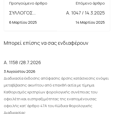
Προηγούμενο άρθρο
Επόμενο άρθρο
ΣΥΛΛΟΓΟΣ
Α. 1047 / 14.3.2025
ΕΦΟΡΙΑΚΩΝ Ν.
6 Μαρτίου 2025
14 Μαρτίου 2025
ΘΕΣΣΑΛΟΝΙΚΗΣ -
ΚΙΛΚΙΣ -
ΧΑΛΚΙΔΙΚΗΣ
Μπορεί επίσης να σας ενδιαφέρουν
«ΕΙΔΙΚΟ
ΜΙΣΘΟΛΟΓΙΟ ΣΤΙΣ
Α. 1158 /28.7.2026
ΚΤΗΜΑΤΙΚΕΣ
ΥΠΗΡΕΣΙΕΣ -
3 Αυγούστου 2026
ΠΡΟΣΘΕΤΕΣ /
Διαδικασία έκδοσης απόφασης άρσης κατάσχεσης ενόψει
ΕΛΕΓΚΤΙΚΕΣ
μεταβίβασης ακινήτου από επαχθή αιτία με τίμημα.
ΠΑΡΟΧΕΣ»
Καθορισμός κριτηρίων φορολογικής συνέπειας του
οφειλέτη και εισπραξιμότητας της εναπομένουσας
οφειλής κατ’ άρθρο 47Α του Κώδικα Φορολογικής
Διαδικασίας