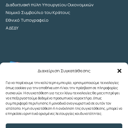
Διαδικτυακή πύλη Υπουργείου Οικονομικών
Νομικό Συμβούλιο του Κράτους
Εθνικό Τυπογραφείο
ΑΔΕΔΥ
Διαχείριση Συγκατάθεσης
Για να παρέχουμε την καλύτερη εμπειρία, χρησιμοποιούμε τεχνολογίες
όπως cookies για την αποθήκευση ή/και την πρόσβαση σε πληροφορίες
Λεωχάρους 2 - 6ος Όροφος - Αθήνα
συσκευών. Η συγκατάθεση για τις εν λόγω τεχνολογίες θα μας επιτρέψει
(+30) 210 3622707
να επεξεργαστούμε δεδομένα προσωπικού χαρακτήρα, όπως
συμπεριφορά περιήγησης ή μοναδικά αναγνωριστικά σε αυτόν τον
(+30) 2103633260
ιστότοπο. Η μη συγκατάθεση ή η ανάκληση της συγκατάθεσης, μπορεί να
(+30) 2103622783
επηρεάσει αρνητικά ορισμένες λειτουργίες και δυνατότητες.
(+30) 2103638166