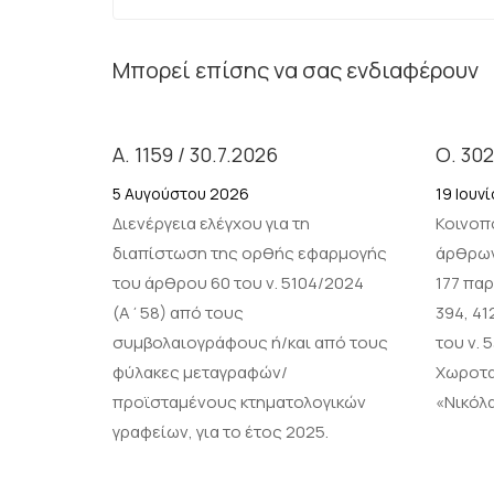
Μπορεί επίσης να σας ενδιαφέρουν
Α. 1159 / 30.7.2026
Ο. 302
5 Αυγούστου 2026
19 Ιουν
Διενέργεια ελέγχου για τη
Κοινοπ
διαπίστωση της ορθής εφαρμογής
άρθρων 
του άρθρου 60 του ν. 5104/2024
177 παρ.
(Α΄58) από τους
394, 41
συμβολαιογράφους ή/και από τους
του ν.
φύλακες μεταγραφών/
Χωροτα
προϊσταμένους κτηματολογικών
«Νικόλα
γραφείων, για το έτος 2025.