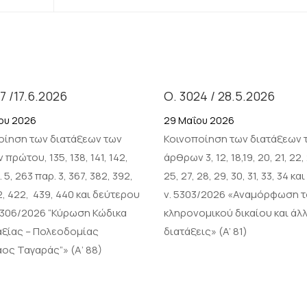
7 /17.6.2026
Ο. 3024 / 28.5.2026
ίου 2026
29 Μαΐου 2026
οίηση των διατάξεων των
Κοινοποίηση των διατάξεων 
πρώτου, 135, 138, 141, 142,
άρθρων 3, 12, 18,19, 20, 21, 22,
 5, 263 παρ. 3, 367, 382, 392,
25, 27, 28, 29, 30, 31, 33, 34 κα
2, 422, 439, 440 και δεύτερου
ν. 5303/2026 «Αναμόρφωση 
 5306/2026 “Κύρωση Κώδικα
κληρονομικού δικαίου και άλ
ξίας – Πολεοδομίας
διατάξεις» (A’ 81)
ος Ταγαράς”» (Α’ 88)