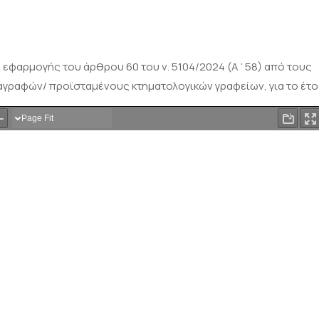
ς εφαρμογής του άρθρου 60 του ν. 5104/2024 (Α΄58) από τους
γραφών/ προϊσταμένους κτηματολογικών γραφείων, για το έτο