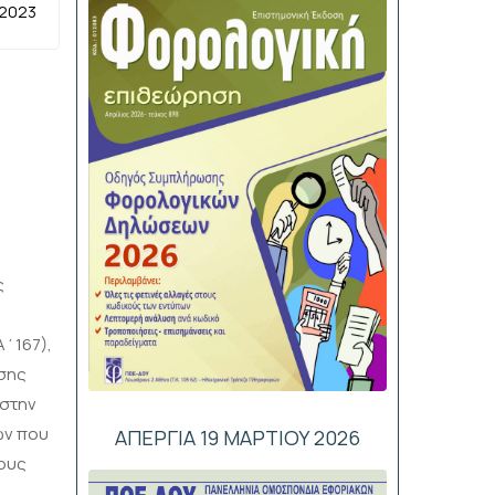
 2023
ς
Α΄167),
σης
 στην
ων που
ΑΠΕΡΓΙΑ 19 ΜΑΡΤΙΟΥ 2026
ους