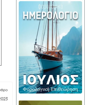
ρθρο
.2023