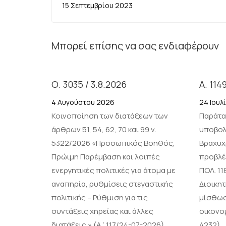
15 Σεπτεμβρίου 2023
Μπορεί επίσης να σας ενδιαφέρουν
Ο. 3035 / 3.8.2026
Α. 114
4 Αυγούστου 2026
24 Ιουλ
Κοινοποίηση των διατάξεων των
Παράτα
άρθρων 51, 54, 62, 70 και 99 ν.
υποβολ
5322/2026 «Προσωπικός Βοηθός,
Βραχυχ
Πρώιμη Παρέμβαση και λοιπές
προβλέ
ενεργητικές πολιτικές για άτομα με
ΠΟΛ. 1
αναπηρία, ρυθμίσεις στεγαστικής
Διοικη
πολιτικής – Ρύθμιση για τις
μίσθωσ
συντάξεις χηρείας και άλλες
οικονο
διατάξεις.» (Α΄117/24-07-2026).
4232)