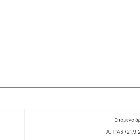
Επόμενο ά
Α. 1143 /21.9