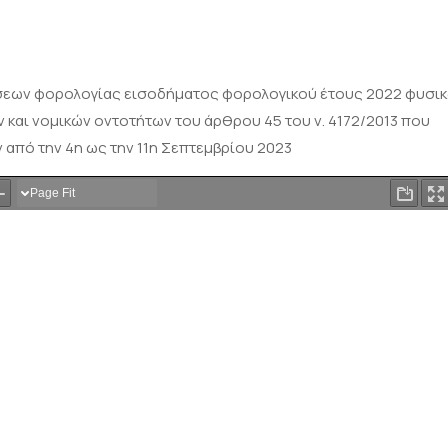
εων φορολογίας εισοδήματος φορολογικού έτους 2022 φυσι
αι νομικών οντοτήτων του άρθρου 45 του ν. 4172/2013 που
από την 4η ως την 11η Σεπτεμβρίου 2023