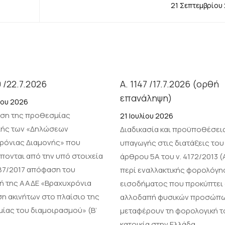
21 Σεπτεμβρίου
9 /22.7.2026
Α. 1147 /17.7.2026 (ορθή
επανάληψη)
ίου 2026
ση της προθεσμίας
21 Ιουλίου 2026
ής των «Δηλώσεων
Διαδικασία και προϋποθέσει
ρόνιας Διαμονής» που
υπαγωγής στις διατάξεις του
πονται από την υπό στοιχεία
άρθρου 5Α του ν. 4172/2013 (
187/2017 απόφαση του
περί εναλλακτικής φορολόγη
τή της ΑΑΔΕ «Βραχυχρόνια
εισοδήματος που προκύπτει
η ακινήτων στο πλαίσιο της
αλλοδαπή φυσικών προσώπ
μίας του διαμοιρασμού» (Β’
μεταφέρουν τη φορολογική τ
κατοικία στην Ελλάδα.