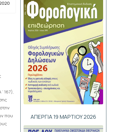
 2020
ς
Α΄167),
σης
 στην
ων που
ΑΠΕΡΓΙΑ 19 ΜΑΡΤΙΟΥ 2026
ους