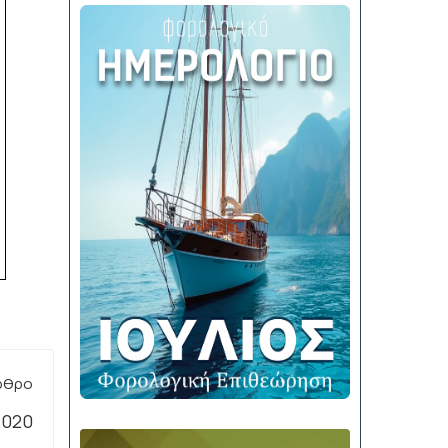
ρθρο
.2020