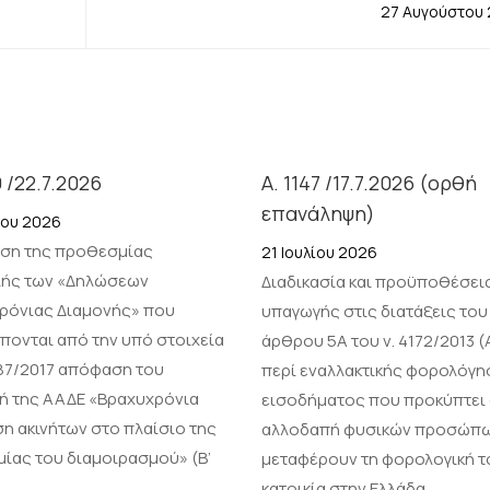
27 Αυγούστου
9 /22.7.2026
Α. 1147 /17.7.2026 (ορθή
επανάληψη)
ίου 2026
ση της προθεσμίας
21 Ιουλίου 2026
ής των «Δηλώσεων
Διαδικασία και προϋποθέσει
ρόνιας Διαμονής» που
υπαγωγής στις διατάξεις του
πονται από την υπό στοιχεία
άρθρου 5Α του ν. 4172/2013 (
187/2017 απόφαση του
περί εναλλακτικής φορολόγη
τή της ΑΑΔΕ «Βραχυχρόνια
εισοδήματος που προκύπτει
η ακινήτων στο πλαίσιο της
αλλοδαπή φυσικών προσώπ
μίας του διαμοιρασμού» (Β’
μεταφέρουν τη φορολογική τ
κατοικία στην Ελλάδα.