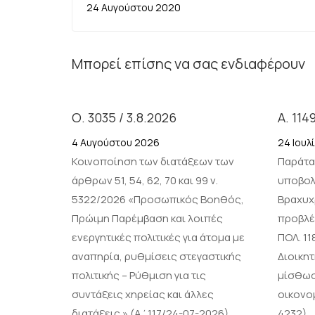
24 Αυγούστου 2020
Μπορεί επίσης να σας ενδιαφέρουν
Ο. 3035 / 3.8.2026
Α. 114
4 Αυγούστου 2026
24 Ιουλ
Κοινοποίηση των διατάξεων των
Παράτα
άρθρων 51, 54, 62, 70 και 99 ν.
υποβολ
5322/2026 «Προσωπικός Βοηθός,
Βραχυχ
Πρώιμη Παρέμβαση και λοιπές
προβλέ
ενεργητικές πολιτικές για άτομα με
ΠΟΛ. 1
αναπηρία, ρυθμίσεις στεγαστικής
Διοικη
πολιτικής – Ρύθμιση για τις
μίσθωσ
συντάξεις χηρείας και άλλες
οικονο
διατάξεις.» (Α΄117/24-07-2026).
4232)