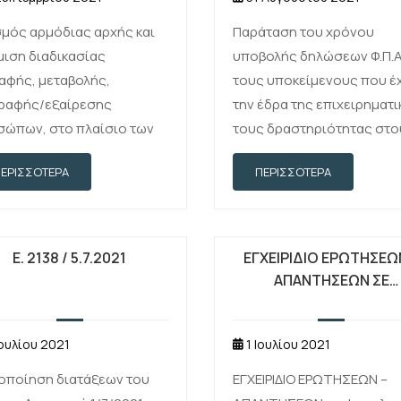
μός αρμόδιας αρχής και
Παράταση του χρόνου
ιση διαδικασίας
υποβολής δηλώσεων Φ.Π.Α.
αφής, μεταβολής,
τους υποκείμενους που έ
γραφής/εξαίρεσης
την έδρα της επιχειρηματι
σώπων, στο πλαίσιο των
τους δραστηριότητας στο
κών καθεστώτων των
Δήμους Μαντουδίου-Λίμν
ΠΕΡΙΣΣΌΤΕΡΑ
ΠΕΡΙΣΣΌΤΕΡΑ
ων 47β, 47γ και 47δ του
Αγίας Άννας και Ιστιαίας
κα Φ.Π.Α. (ν. 2859/2000, Α΄
Αιδηψού της Περιφερειακ
)
Ενότητας Ευβοίας της
Περιφέρειας Στερεάς Ελλ
Ε. 2138 / 5.7.2021
ΕΓΧΕΙΡΙΔΙΟ ΕΡΩΤΗΣΕΩ
ΑΠΑΝΤΗΣΕΩΝ ΣΕ
ΦΟΡΟΛΟΓΙΚΑ ΘΕΜΑΤΑ
2021
Ιουλίου 2021
1 Ιουλίου 2021
οποίηση διατάξεων του
ΕΓΧΕΙΡΙΔΙΟ ΕΡΩΤΗΣΕΩΝ –