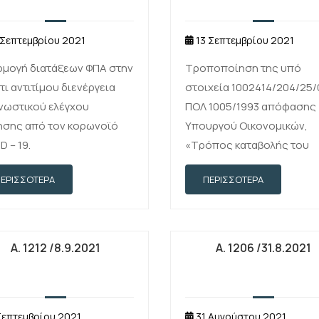
 Σεπτεμβρίου 2021
13 Σεπτεμβρίου 2021
ρμογή διατάξεων ΦΠΑ στην
Τροποποίηση της υπό
τι αντιτίμου διενέργεια
στοιχεία 1002414/204/25/
νωστικού ελέγχου
ΠΟΛ 1005/1993 απόφασης
ησης από τον κορωνοϊό
Υπουργού Οικονομικών,
D – 19.
«Τρόπος καταβολής του
φόρου προστιθέμενης αξ
ΠΕΡΙΣΣΌΤΕΡΑ
ΠΕΡΙΣΣΌΤΕΡΑ
στο δημόσιο από το λήπτ
αγαθών και υπηρεσιών» (
52)
Α. 1212 /8.9.2021
Α. 1206 /31.8.2021
Σεπτεμβρίου 2021
31 Αυγούστου 2021