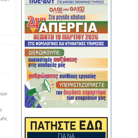
ξεων
1
μής