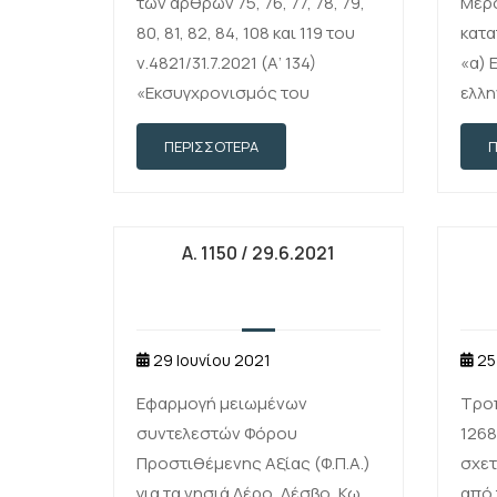
των άρθρων 75, 76, 77, 78, 79,
Μέρο
80, 81, 82, 84, 108 και 119 του
κατα
ν.4821/31.7.2021 (Α’ 134)
«α)
«Εκσυγχρονισμός του
ελλη
Ελληνικού Κτηματολογίου,
διατ
ΠΕΡΙΣΣΌΤΕΡΑ
νέες ψηφιακές υπηρεσίες και
2017
ενίσχυση της ψηφιακής
(ΕΕ)
διακυβέρνησης και άλλες
υπο
διατάξεις»
από
Α. 1150 / 29.6.2021
αξία
και 
29 Ιουνίου 2021
25
Εφαρμογή μειωμένων
Τρο
συντελεστών Φόρου
1268
Προστιθέμενης Αξίας (Φ.Π.Α.)
σχετ
για τα νησιά Λέρο, Λέσβο, Κω,
από