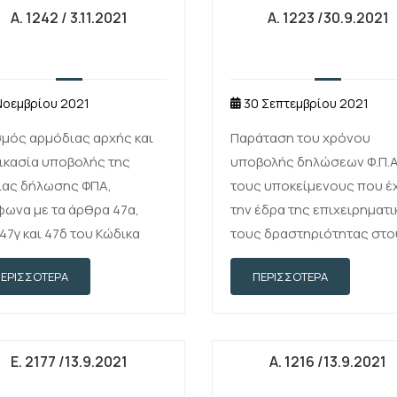
Α. 1242 / 3.11.2021
Α. 1223 /30.9.2021
Νοεμβρίου 2021
30 Σεπτεμβρίου 2021
μός αρμόδιας αρχής και
Παράταση του χρόνου
ικασία υποβολής της
υποβολής δηλώσεων Φ.Π.Α.
ίας δήλωσης ΦΠΑ,
τους υποκείμενους που έ
ωνα με τα άρθρα 47α,
την έδρα της επιχειρηματι
 47γ και 47δ του Κώδικα
τους δραστηριότητας στο
Α. (ν. 2859/2000, Α΄ 248)
Δήμους Μίνωα Πεδιάδος κ
ΠΕΡΙΣΣΌΤΕΡΑ
ΠΕΡΙΣΣΌΤΕΡΑ
ώς και ρύθμιση συναφών
Αρχανών – Αστερουσίων τ
των όταν η Ελλάδα είναι
Περιφερειακής Ενότητας
ος μέλος κατανάλωσης ή/
Ηρακλείου της Περιφέρει
κράτος …
Κρήτης
Ε. 2177 /13.9.2021
Α. 1216 /13.9.2021