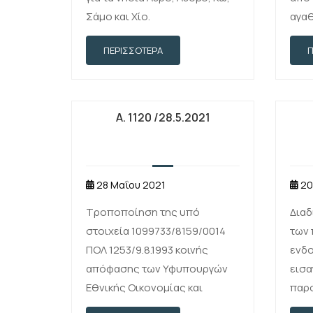
Σάμο και Χίο.
αγα
υπη
ΠΕΡΙΣΣΌΤΕΡΑ
πρα
διεθ
οργ
εγκα
Α. 1120 /28.5.2021
των
τους
28 Μαΐου 2021
20
Τροποποίηση της υπό
Διαδ
στοιχεία 1099733/8159/0014
των
ΠΟΛ 1253/9.8.1993 κοινής
ενδο
απόφασης των Υφυπουργών
εισα
Εθνικής Οικονομίας και
παρο
Οικονομικών «Συλλογή και
αντι