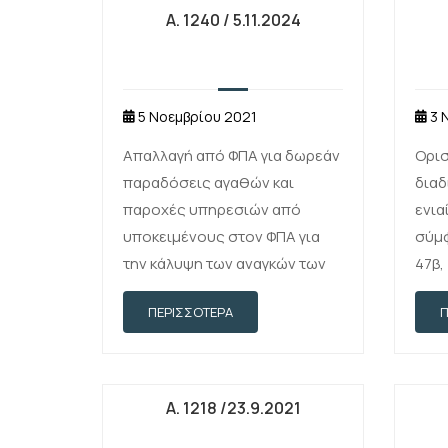
Α. 1240 / 5.11.2024
5 Νοεμβρίου 2021
3 
Απαλλαγή από ΦΠΑ για δωρεάν
Ορισ
παραδόσεις αγαθών και
διαδ
παροχές υπηρεσιών από
ενια
υποκειμένους στον ΦΠΑ για
σύμφ
την κάλυψη των αναγκών των
47β,
πληγέντων από τη σεισμική
Φ.Π.
ΠΕΡΙΣΣΌΤΕΡΑ
δόνηση που σημειώθηκε την
καθ
27/9/2021 και των ζημιών που
θεμά
αυτή προκάλεσε στη
κράτ
γεωγραφική περιοχή των
και 
Α. 1218 /23.9.2021
Δήμων …