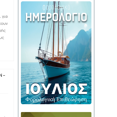
 για
χουν
κής
υς
ης-
ής
άδας
Ν –
 –