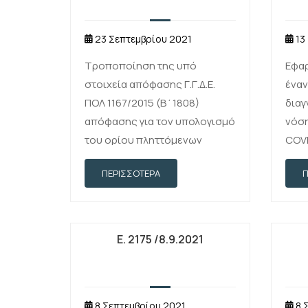
23 Σεπτεμβρίου 2021
13
Τροποποίηση της υπό
Εφα
στοιχεία απόφασης Γ.Γ.Δ.Ε.
έναν
ΠΟΛ 1167/2015 (Β΄1808)
διαγ
απόφασης για τον υπολογισμό
νόσ
του ορίου πληττόμενων
COVI
εξαγωγικών επιχειρήσεων για
ΠΕΡΙΣΣΌΤΕΡΑ
το έτος 2021 στο πλαίσιο
αντιμετώπισης των
επιπτώσεων της πανδημίας
COVID-19
Ε. 2175 /8.9.2021
8 Σεπτεμβρίου 2021
8 