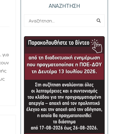
ΑΝΑΖΗΤΗΣΗ
 για
χουν
κής
υς
αι
ης
ας