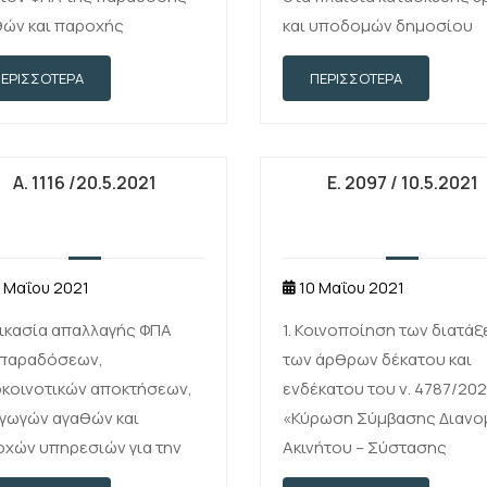
θών και παροχής
και υποδομών δημοσίου
ρεσιών που
ενδιαφέροντος βάσει
ΠΕΡΙΣΣΌΤΕΡΑ
ΠΕΡΙΣΣΌΤΕΡΑ
γματοποιούνται προς
δημόσιας σύμβασης
νείς και ευρωπαϊκούς
κυρωθείσας με νόμο.
ανισμούς που έχουν
τάσταση στην Ελλάδα ή
Α. 1116 /20.5.2021
Ε. 2097 / 10.5.2021
 μελών του προσωπικού
.
 Μαΐου 2021
10 Μαΐου 2021
ικασία απαλλαγής ΦΠΑ
1. Κοινοποίηση των διατά
 παραδόσεων,
των άρθρων δέκατου και
κοινοτικών αποκτήσεων,
ενδέκατου του ν. 4787/202
γωγών αγαθών και
«Κύρωση Σύμβασης Διανο
χών υπηρεσιών για την
Ακινήτου – Σύστασης
μετώπιση των αναγκών
Δικαιώματος Επιφανείας