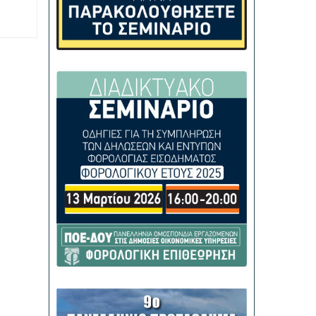
ις»,
ων