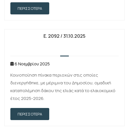
Αρχής Δημοσίων Εσόδων με θέμα «Ειδικότερες
ΠΕΡΙΣΣΌΤΕΡΑ
διαδικασίες διασταύρωσης δεδομένων των
μητρώων και …
E. 2092 / 31.10.2025
6 Νοεμβρίου 2025
Κοινοποίηση πίνακα περιοχών στις οποίες
διενεργήθηκε, με μέριμνα του Δημοσίου, ομαδική
καταπολέμηση δάκου της ελιάς κατά το ελαιοκομικό
έτος 2025-2026.
ΠΕΡΙΣΣΌΤΕΡΑ