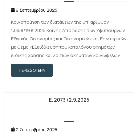
9 Σεπτεμβρίου 2025
Κοινοποίηση των διατάξεων της υπ’ αριθμόν
13359/19.8.2025 Κοινής Απόφασης των Υφυπουργών
Εθνικής Οικονομίας και Οικονομικών και Εσωτερικών
με θέμα «Εξειδίκευση του καταλόγου οχημάτων
ειδικής χρήσης και λοιπών οχημάτων κοινωφελών
ιδρυμάτων και εγγεγραμμένων Οργανώσεων
ΠΕΡΙΣΣΌΤΕΡΑ
Κοινωνίας Πολιτών (Ο.Κοι.Π.), για τα οποία
προβλέπεται …
Ε. 2073 /2.9.2025
2 Σεπτεμβρίου 2025