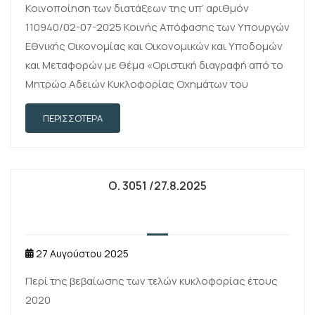
Κοινοποίηση των διατάξεων της υπ’ αριθμόν
110940/02-07-2025 Κοινής Απόφασης των Υπουργών
Εθνικής Οικονομίας και Οικονομικών και Υποδομών
και Μεταφορών με θέμα «Οριστική διαγραφή από το
Μητρώο Αδειών Κυκλοφορίας Οχημάτων του
Υπουργείου Υποδομών και Μεταφορών οχημάτων
ΠΕΡΙΣΣΌΤΕΡΑ
που βρίσκονται σε κατάσταση ακινησίας …
Ο. 3051 /27.8.2025
27 Αυγούστου 2025
Περί της βεβαίωσης των τελών κυκλοφορίας έτους
2020