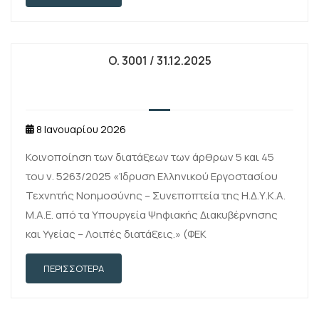
O. 3001 / 31.12.2025
8 Ιανουαρίου 2026
Κοινοποίηση των διατάξεων των άρθρων 5 και 45
του ν. 5263/2025 «Ίδρυση Ελληνικού Εργοστασίου
Τεχνητής Νοημοσύνης – Συνεποπτεία της Η.Δ.Υ.Κ.Α.
Μ.Α.Ε. από τα Υπουργεία Ψηφιακής Διακυβέρνησης
και Υγείας – Λοιπές διατάξεις.» (ΦΕΚ
Α΄238/19.12.2025)
ΠΕΡΙΣΣΌΤΕΡΑ