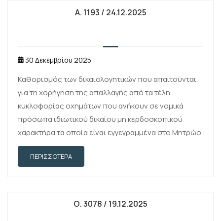
Α. 1193 / 24.12.2025
30 Δεκεμβρίου 2025
Καθορισμός των δικαιολογητικών που απαιτούνται
για τη χορήγηση της απαλλαγής από τα τέλη
κυκλοφορίας οχημάτων που ανήκουν σε νομικά
πρόσωπα ιδιωτικού δικαίου μη κερδοσκοπικού
χαρακτήρα τα οποία είναι εγγεγραμμένα στο Μητρώο
Εθελοντικών Οργανώσεων Πολιτικής Προστασίας
ΠΕΡΙΣΣΌΤΕΡΑ
(Μ.Ε.Ο.Π.Π.) της Γενικής Γραμματείας Πολιτικής …
Ο. 3078 / 19.12.2025