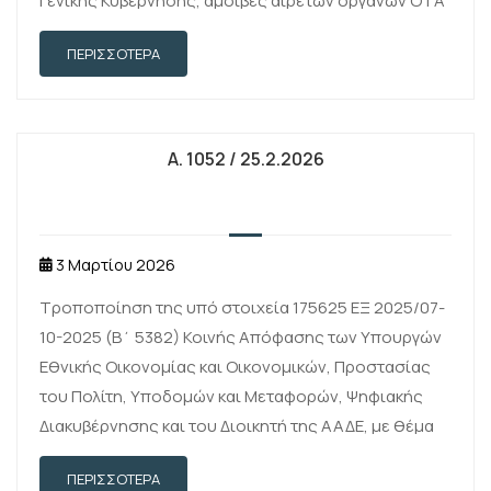
Γενικής Κυβέρνησης, αμοιβές αιρετών οργάνων ΟΤΑ
και αποζημιώσεις σχολικών …
ΠΕΡΙΣΣΌΤΕΡΑ
Α. 1052 / 25.2.2026
3 Μαρτίου 2026
Τροποποίηση της υπό στοιχεία 175625 ΕΞ 2025/07-
10-2025 (Β΄ 5382) Κοινής Απόφασης των Υπουργών
Εθνικής Οικονομίας και Οικονομικών, Προστασίας
του Πολίτη, Υποδομών και Μεταφορών, Ψηφιακής
Διακυβέρνησης και του Διοικητή της ΑΑΔΕ, με θέμα
«Ειδικότερες διαδικασίες διασταύρωσης δεδομένων
ΠΕΡΙΣΣΌΤΕΡΑ
των μητρώων και οι …