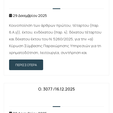
29 Δεκεμβρίου 2025
Κοινοποίηση των άρθρων πρώτου, τέταρτου (παρ.
6.Α.γ)), έκτου, ενδέκατου (παρ. 4), δέκατου τέταρτου
και δέκατου έκτου του Ν. 5260/2025, για την «α)
Κύρωση Σύμβασης Παραχώρησης Υπηρεσιών για τη
χρηματοδότηση, λειτουργία, συντήρηση και
εκμετάλλευση της Εγνατίας Οδού και τροποποίησής
ΠΕΡΙΣΣΌΤΕΡΑ
της, β) …
Ο. 3077 /16.12.2025