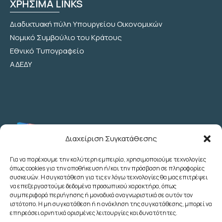
ΧΡΗΣΙΜΑ LINKS
Διαδικτυακή πύλη Υπουργείου Οικονομικών
Νομικό Συμβούλιο του Κράτους
Εθνικό Τυπογραφείο
ΑΔΕΔΥ
Διαχείριση Συγκατάθεσης
Για να παρέχουμε την καλύτερη εμπειρία, χρησιμοποιούμε τεχνολογίες
όπως cookies για την αποθήκευση ή/και την πρόσβαση σε πληροφορίες
Λεωχάρους 2 - 6ος Όροφος - Αθήνα
συσκευών. Η συγκατάθεση για τις εν λόγω τεχνολογίες θα μας επιτρέψει
(+30) 210 3622707
να επεξεργαστούμε δεδομένα προσωπικού χαρακτήρα, όπως
συμπεριφορά περιήγησης ή μοναδικά αναγνωριστικά σε αυτόν τον
(+30) 2103633260
ιστότοπο. Η μη συγκατάθεση ή η ανάκληση της συγκατάθεσης, μπορεί να
(+30) 2103622783
επηρεάσει αρνητικά ορισμένες λειτουργίες και δυνατότητες.