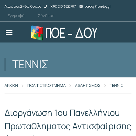
Λεωχάρους 2 - 6ος Όροφος
(+30) 210 3622707
poedoy@poedoy.gr
Εγγραφή
Σύνδεση
ΤΕΝΝΙΣ
ΑΡΧΙΚΗ
ΠΟΛΙΤΙΣΤΙΚΟ ΤΜΗΜΑ
ΑΘΛΗΤΙΣΜΟΣ
ΤΕΝΝΙΣ
Διοργάνωση 1ου Πανελλήνιου
Πρωταθλήματος Αντισφαίρισης