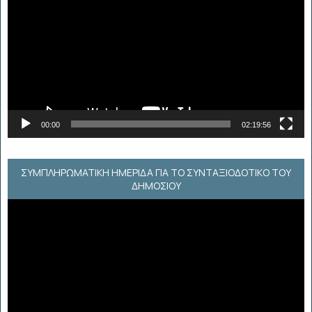
Βίντεο
00:00
02:19:56
ΣΥΜΠΛΗΡΩΜΑΤΙΚΗ ΗΜΕΡΙΔΑ ΓΙΑ ΤΟ ΣΥΝΤΑΞΙΟΔΟΤΙΚΟ ΤΟΥ
ΔΗΜΟΣΙΟΥ
Πρόγραμμα
Αναπαραγωγής
Βίντεο