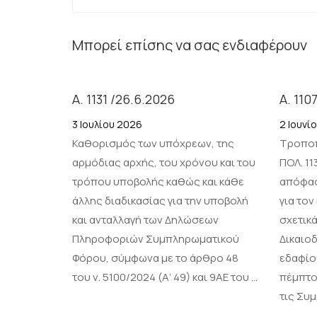
Μπορεί επίσης να σας ενδιαφέρουν
Α. 1131 /26.6.2026
Α. 110
3 Ιουλίου 2026
2 Ιουνί
Καθορισμός των υπόχρεων, της
Τροποπ
αρμόδιας αρχής, του χρόνου και του
ΠΟΛ. 11
τρόπου υποβολής καθώς και κάθε
απόφασ
άλλης διαδικασίας για την υποβολή
για το
και ανταλλαγή των Δηλώσεων
σχετικά
Πληροφοριών Συμπληρωματικού
Δικαιοδ
Φόρου, σύμφωνα με το άρθρο 48
εδαφίο
του ν. 5100/2024 (Α’ 49) και 9ΑΕ του …
πέμπτου
τις Συ