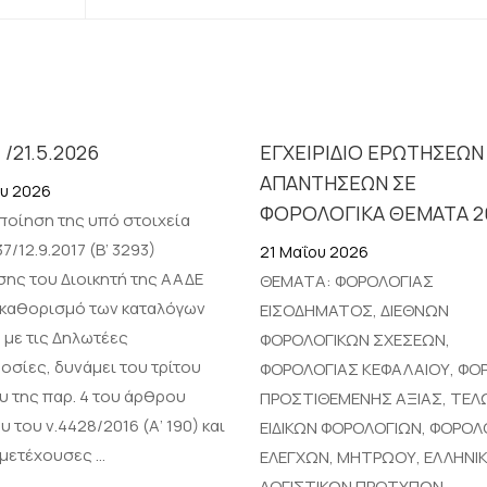
7 /21.5.2026
ΕΓΧΕΙΡΙΔΙΟ ΕΡΩΤΗΣΕΩΝ
ΑΠΑΝΤΗΣΕΩΝ ΣΕ
ου 2026
ΦΟΡΟΛΟΓΙΚΑ ΘΕΜΑΤΑ 2
οίηση της υπό στοιχεία
37/12.9.2017 (Β’ 3293)
21 Μαΐου 2026
ης του Διοικητή της ΑΑΔΕ
ΘΕΜΑΤΑ: ΦΟΡΟΛΟΓΙΑΣ
ν καθορισμό των καταλόγων
ΕΙΣΟΔΗΜΑΤΟΣ, ΔΙΕΘΝΩΝ
 με τις Δηλωτέες
ΦΟΡΟΛΟΓΙΚΩΝ ΣΧΕΣΕΩΝ,
οσίες, δυνάμει του τρίτου
ΦΟΡΟΛΟΓΙΑΣ ΚΕΦΑΛΑΙΟΥ, ΦΟ
υ της παρ. 4 του άρθρου
ΠΡΟΣΤΙΘΕΜΕΝΗΣ ΑΞΙΑΣ, ΤΕΛΩ
 του ν.4428/2016 (Α’ 190) και
ΕΙΔΙΚΩΝ ΦΟΡΟΛΟΓΙΩΝ, ΦΟΡΟΛ
μμετέχουσες …
ΕΛΕΓΧΩΝ, ΜΗΤΡΩΟΥ, ΕΛΛΗΝΙ
ΛΟΓΙΣΤΙΚΩΝ ΠΡΟΤΥΠΩΝ,