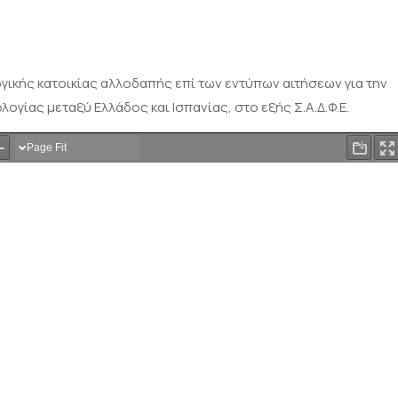
γικής κατοικίας αλλοδαπής επί των εντύπων αιτήσεων για την
ίας μεταξύ Ελλάδος και Ισπανίας, στο εξής Σ.Α.Δ.Φ.Ε.