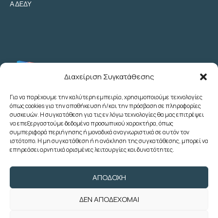
ΑΔΕΔΥ
Διαχείριση Συγκατάθεσης
Για να παρέχουμε την καλύτερη εμπειρία, χρησιμοποιούμε τεχνολογίες
όπως cookies για την αποθήκευση ή/και την πρόσβαση σε πληροφορίες
Λεωχάρους 2 - 6ος Όροφος - Αθήνα
συσκευών. Η συγκατάθεση για τις εν λόγω τεχνολογίες θα μας επιτρέψει
(+30) 210 3622707
να επεξεργαστούμε δεδομένα προσωπικού χαρακτήρα, όπως
συμπεριφορά περιήγησης ή μοναδικά αναγνωριστικά σε αυτόν τον
(+30) 2103633260
ιστότοπο. Η μη συγκατάθεση ή η ανάκληση της συγκατάθεσης, μπορεί να
(+30) 2103622783
επηρεάσει αρνητικά ορισμένες λειτουργίες και δυνατότητες.
(+30) 2103638166
poedoy@poedoy.gr
ΑΠΟΔΟΧΉ
foroepi@poedoy.gr
ΔΕΝ ΑΠΟΔΈΧΟΜΑΙ
Copyright © 2024 ΠΟΕ ΔΟΥ. Με την