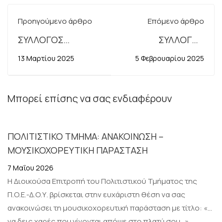
Προηγούμενο άρθρο
Επόμενο άρθρο
ΣΥΛΛΟΓΟΣ
ΣΥΛΛΟΓΟΣ
ΕΡΓΑΖΟΜΕΝΩΝ
ΕΦΟΡΙΑΚΩΝ Ν.
13 Μαρτίου 2025
5 Φεβρουαρίου 2025
ΣΤΙΣ Δ.Ο.Υ. Νομών
ΘΕΣΣΑΛΟΝΙΚΗΣ -
Αττικής και
ΚΙΛΚΙΣ -
Κυκλάδων |
ΧΑΛΚΙΔΙΚΗΣ
Μπορεί επίσης να σας ενδιαφέρουν
ΑΝΑΚΟΙΝΩΣΗ
«ΕΙΔΙΚΟ
ΚΕΒΕΙΣ
ΜΙΣΘΟΛΟΓΙΟ ΣΤΙΣ
ΠΟΛΙΤΙΣΤΙΚΟ ΤΜΗΜΑ: ΑΝΑΚΟΙΝΩΣΗ –
ΚΤΗΜΑΤΙΚΕΣ
ΜΟΥΣΙΚΟΧΟΡΕΥΤΙΚΗ ΠΑΡΑΣΤΑΣΗ
ΥΠΗΡΕΣΙΕΣ -
ΠΡΟΣΘΕΤΕΣ /
7 Μαΐου 2026
ΕΛΕΓΚΤΙΚΕΣ
Η Διοικούσα Επιτροπή του Πολιτιστικού Τμήματος της
ΠΑΡΟΧΕΣ»
Π.Ο.Ε.-Δ.Ο.Υ. βρίσκεται στην ευχάριστη θέση να σας
ανακοινώσει τη μουσικοχορευτική παράσταση με τίτλο: «…
να δεις χαρές που γίνονται απόψε στο πλατύ σου…».