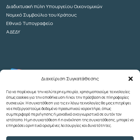
Διαδικτυακή πύλη Υπουργείου Οικονομικών
Νομικό Συμβούλιο του Κράτους
Εθνικό Τυπογραφείο
ΑΔΕΔΥ
Διαχείριση Συγκατάθεσης
Για να παρέχουμε την καλύτερη εμπειρία, χρησιμοποιούμε τεχνολογίες
όπως cookies για την αποθήκευση ή/και την πρόσβαση σε πληροφορίες
Λεωχάρους 2 - 6ος Όροφος - Αθήνα
συσκευών. Η συγκατάθεση για τις εν λόγω τεχνολογίες θα μας επιτρέψει
(+30) 210 3622707
να επεξεργαστούμε δεδομένα προσωπικού χαρακτήρα, όπως
συμπεριφορά περιήγησης ή μοναδικά αναγνωριστικά σε αυτόν τον
(+30) 2103633260
ιστότοπο. Η μη συγκατάθεση ή η ανάκληση της συγκατάθεσης, μπορεί να
(+30) 2103622783
επηρεάσει αρνητικά ορισμένες λειτουργίες και δυνατότητες.
(+30) 2103638166