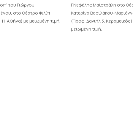
τοπ” του Γιώργου
ΓΝεφέλης Μαϊστράλη στο θέ
μένου, στο θέατρο Φιλίπ
Κατερίνα Βασιλάκου-Μαριάνν
11, Αθήνα) με μειωμένη τιμή.
(Προφ. Δανιήλ 3, Κεραμεικός)
μειωμένη τιμή.