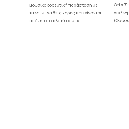
Θεία Σ
μουσικοχορευτική παράσταση με
Διαλεγ
τίτλο: «…να δεις χαρές που γίνονται
(Θάσου 
απόψε στο πλατύ σου…».