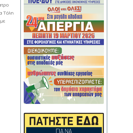
ατρο
α Τόλη
 με