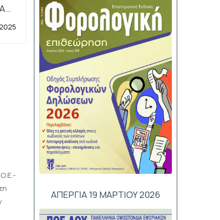
ΤΑΣΗ
στής
 2025
τας»
Ο.Ε.-
τη
ΑΠΕΡΓΙΑ 19 ΜΑΡΤΙΟΥ 2026
ν