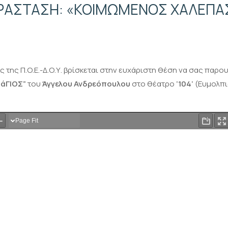
ΑΡΑΣΤΑΣΗ: «ΚΟΙΜΩΜΕΝΟΣ ΧΑΛΕΠΑ
 της Π.Ο.Ε.-Δ.Ο.Υ. βρίσκεται στην ευχάριστη θέση να σας παρο
 άΓΙΟΣ”
του
Άγγελου Ανδρεόπουλου
στο θέατρο
’104’
(Ευμολπι