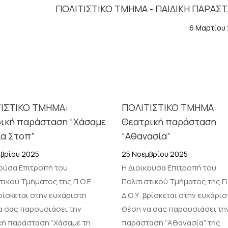
ΠΟΛΙΤΙΣΤΙΚΟ ΤΜΗΜΑ - ΠΑΙΔΙΚΗ ΠΑΡΑΣ
(Κατερίνη-Βόλο-Σέρρες): «Ο Εγωϊ
6 Μαρτίου
Γίγαν
ΙΣΤΙΚΟ ΤΜΗΜΑ:
ΠΟΛΙΤΙΣΤΙΚΟ ΤΜΗΜΑ:
ική παράσταση “Χάσαμε
Θεατρική παράσταση
ία Στοπ”
“Αθανασία”
μβρίου 2025
25 Νοεμβρίου 2025
κούσα Επιτροπή του
Η Διοικούσα Επιτροπή του
τικού Τμήματος της Π.Ο.Ε.-
Πολιτιστικού Τμήματος της Π.
βρίσκεται στην ευχάριστη
Δ.Ο.Υ. βρίσκεται στην ευχάρισ
α σας παρουσιάσει την
θέση να σας παρουσιάσει τη
κή παράσταση “Χάσαμε τη
παράσταση “Αθανασία” της