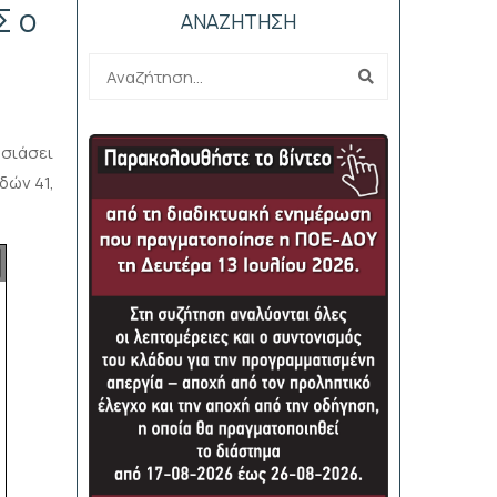
Σ ο
ΑΝΑΖΗΤΗΣΗ
υσιάσει
δών 41,