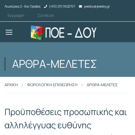
Λεωχάρους 2 - 6ος Όροφος
(+30) 210 3622707
poedoy@poedoy.gr
Εγγραφή
Σύνδεση
ΑΡΘΡΑ-ΜΕΛΕΤΕΣ
ΑΡΧΙΚΗ
ΦΟΡΟΛΟΓΙΚΗ ΕΠΙΘΕΩΡΗΣΗ
ΑΡΘΡΑ-ΜΕΛΕΤΕΣ
Προϋποθέσεις προσωπικής και
αλληλέγγυας ευθύνης