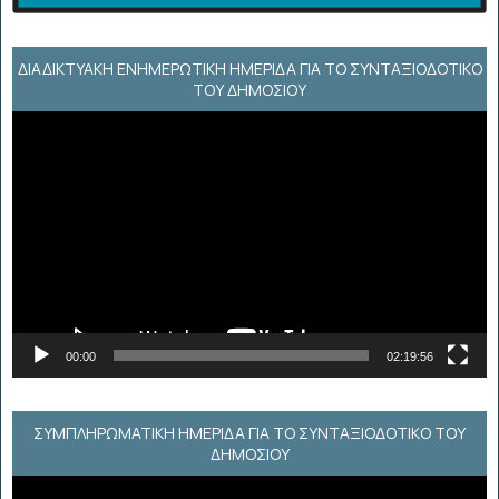
ΔΙΑΔΙΚΤΥΑΚΉ ΕΝΗΜΕΡΩΤΙΚΉ ΗΜΕΡΊΔΑ ΓΙΑ ΤΟ ΣΥΝΤΑΞΙΟΔΟΤΙΚΌ
ΤΟΥ ΔΗΜΟΣΊΟΥ
Πρόγραμμα
Αναπαραγωγής
Βίντεο
00:00
02:19:56
ΣΥΜΠΛΗΡΩΜΑΤΙΚΗ ΗΜΕΡΙΔΑ ΓΙΑ ΤΟ ΣΥΝΤΑΞΙΟΔΟΤΙΚΟ ΤΟΥ
ΔΗΜΟΣΙΟΥ
Πρόγραμμα