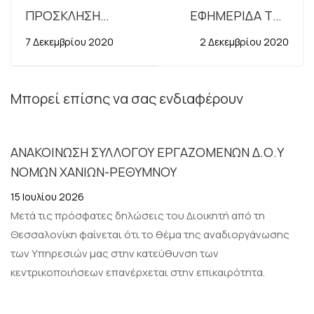
ΠΡΟΣΚΛΗΣΗ
ΕΦΗΜΕΡΙΔΑ ΤΗΣ
ΕΚΔΗΛΩΣΗΣ
ΚΥΒΕΡΝΗΣΕΩΣ ΦΕΚ
7 Δεκεμβρίου 2020
2 Δεκεμβρίου 2020
ΕΝΔΙΑΦΕΡΟΝΤΟΣ
5282 Β/1.12.2020
Μπορεί επίσης να σας ενδιαφέρουν
ΑΝΑΚΟΙΝΩΣΗ ΣΥΛΛΟΓΟΥ ΕΡΓΑΖΟΜΕΝΩΝ Δ.Ο.Υ
ΝΟΜΩΝ ΧΑΝΙΩΝ-ΡΕΘΥΜΝΟΥ
15 Ιουλίου 2026
Μετά τις πρόσφατες δηλώσεις του Διοικητή από τη
Θεσσαλονίκη φαίνεται ότι το θέμα της αναδιοργάνωσης
των Υπηρεσιών μας στην κατεύθυνση των
κεντρικοποιήσεων επανέρχεται στην επικαιρότητα.