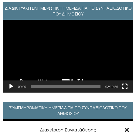
ΔΙΑΔΙΚΤΥΑΚΉ ΕΝΗΜΕΡΩΤΙΚΉ ΗΜΕΡΊΔΑ ΓΙΑ ΤΟ ΣΥΝΤΑΞΙΟΔΟΤΙΚΌ
ΤΟΥ ΔΗΜΟΣΊΟΥ
Πρόγραμμα
Αναπαραγωγής
Βίντεο
00:00
02:19:56
ΣΥΜΠΛΗΡΩΜΑΤΙΚΗ ΗΜΕΡΙΔΑ ΓΙΑ ΤΟ ΣΥΝΤΑΞΙΟΔΟΤΙΚΟ ΤΟΥ
ΔΗΜΟΣΙΟΥ
Πρόγραμμα
Διαχείριση Συγκατάθεσης
Αναπαραγωγής