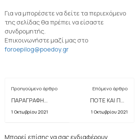
Για να μπορέσετε να δείτε τα περιεχόμενο
της σελίδας θα πρέπει να είσαστε
συνδρομητής.
Επικοινωνήστε μαζί μας στο
foroepilog@poedoy.gr
Προηγούμενο άρθρο
Επόμενο άρθρο
ΠΑΡΑΓΡΑΦΗ
ΠΟΤΕ ΚΑΙ ΠΩΣ
ΦΟΡΟΛΟΓΙΚΩΝ
ΕΚΤΕΛΕΙΤΑΙ ΤΗΣ
1 Οκτωβρίου 2021
1 Οκτωβρίου 2021
ΥΠΟΘΕΣΕΩΝ
ΟΡΙΣΤΙΚΗΣ
ΠΑΥΣΗΣ; Η
ΠΕΙΘΑΡΧΙΚΗ ΠΟΙΝΗ
Μπορεί επίσης να σας ενδιαφέρουν