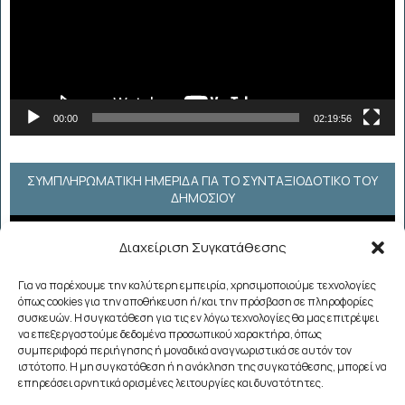
00:00
02:19:56
ΣΥΜΠΛΗΡΩΜΑΤΙΚΗ ΗΜΕΡΙΔΑ ΓΙΑ ΤΟ ΣΥΝΤΑΞΙΟΔΟΤΙΚΟ ΤΟΥ
ΔΗΜΟΣΙΟΥ
Πρόγραμμα
Διαχείριση Συγκατάθεσης
Αναπαραγωγής
Βίντεο
Για να παρέχουμε την καλύτερη εμπειρία, χρησιμοποιούμε τεχνολογίες
όπως cookies για την αποθήκευση ή/και την πρόσβαση σε πληροφορίες
συσκευών. Η συγκατάθεση για τις εν λόγω τεχνολογίες θα μας επιτρέψει
να επεξεργαστούμε δεδομένα προσωπικού χαρακτήρα, όπως
συμπεριφορά περιήγησης ή μοναδικά αναγνωριστικά σε αυτόν τον
ιστότοπο. Η μη συγκατάθεση ή η ανάκληση της συγκατάθεσης, μπορεί να
επηρεάσει αρνητικά ορισμένες λειτουργίες και δυνατότητες.