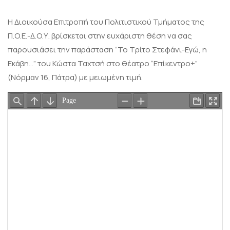
Η Διοικούσα Επιτροπή του Πολιτιστικού Τμήματος της
Π.Ο.Ε.-Δ.Ο.Υ. βρίσκεται στην ευχάριστη θέση να σας
παρουσιάσει την παράσταση “Το Τρίτο Στεφάνι-Εγώ, η
Εκάβη…” του Κώστα Ταχτσή στο θέατρο “Επίκεντρο+”
(Νόρμαν 16, Πάτρα) με μειωμένη τιμή.