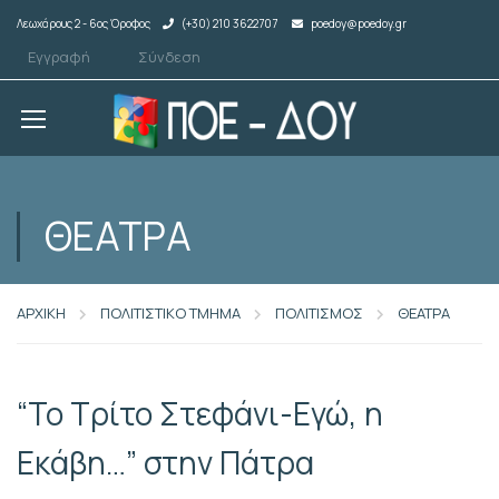
Λεωχάρους 2 - 6ος Όροφος
(+30) 210 3622707
poedoy@poedoy.gr
Εγγραφή
Σύνδεση
ΘΕΑΤΡΑ
ΑΡΧΙΚΗ
ΠΟΛΙΤΙΣΤΙΚΟ ΤΜΗΜΑ
ΠΟΛΙΤΙΣΜΟΣ
ΘΕΑΤΡΑ
“Το Τρίτο Στεφάνι-Εγώ, η
Εκάβη…” στην Πάτρα