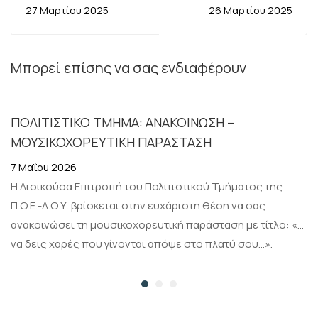
μου έαρ και τα
ΚΕΝΤΡΙΚΟΠΟΙΗΣΗ
27 Μαρτίου 2025
26 Μαρτίου 2025
τραγούδια της
ΠΟΥ ΕΙΝΑΙ Η ΑΛΛΗ
Άνοιξης”
ΟΨΗ ΤΗΣ
ΥΠΟΣΤΕΛΕΧΩΣΗΣ
Μπορεί επίσης να σας ενδιαφέρουν
ΤΩΝ ΥΠΗΡΕΣΙΩΝ
ΜΑΣ, ΤΗΣ
ΠΟΛΙΤΙΣΤΙΚΟ ΤΜΗΜΑ: ΑΝΑΚΟΙΝΩΣΗ –
ΕΡΗΜΩΣΗΣ ΤΗΣ
ΜΟΥΣΙΚΟΧΟΡΕΥΤΙΚΗ ΠΑΡΑΣΤΑΣΗ
ΠΕΡΙΦΕΡΕΙΑΣ,
ΑΠΑΞΙΩΣΗΣ ΤΩΝ
7 Μαΐου 2026
ΔΗΜΟΣΙΩΝ ΔΟΜΩΝ
Η Διοικούσα Επιτροπή του Πολιτιστικού Τμήματος της
Π.Ο.Ε.-Δ.Ο.Υ. βρίσκεται στην ευχάριστη θέση να σας
ανακοινώσει τη μουσικοχορευτική παράσταση με τίτλο: «…
να δεις χαρές που γίνονται απόψε στο πλατύ σου…».