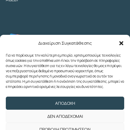
Διαχείριση Συγκατάθεσης
Για να παρέχουμε την καλύτερη εμπειρία, χρησιμοποιούμε τεχνολογίες
όπως cookies για την αποθήκευση ή/και την πρόσβαση σε πληροφορίες
Λεωχάρους 2 - 6ος Όροφος - Αθήνα
συσκευών. Η συγκατάθεση για τις εν λόγω τεχνολογίες θα μας επιτρέψει
(+30) 210 3622707
να επεξεργαστούμε δεδομένα προσωπικού χαρακτήρα, όπως
συμπεριφορά περιήγησης ή μοναδικά αναγνωριστικά σε αυτόν τον
(+30) 2103633260
ιστότοπο. Η μη συγκατάθεση ή η ανάκληση της συγκατάθεσης, μπορεί να
(+30) 2103622783
επηρεάσει αρνητικά ορισμένες λειτουργίες και δυνατότητες.
(+30) 2103638166
poedoy@poedoy.gr
ΑΠΟΔΟΧΉ
foroepi@poedoy.gr
ΔΕΝ ΑΠΟΔΈΧΟΜΑΙ
Copyright © 2024 ΠΟΕ ΔΟΥ. Με την
ΠΡΟΒΟΛΉ ΠΡΟΤΙΜΉΣΕΩΝ