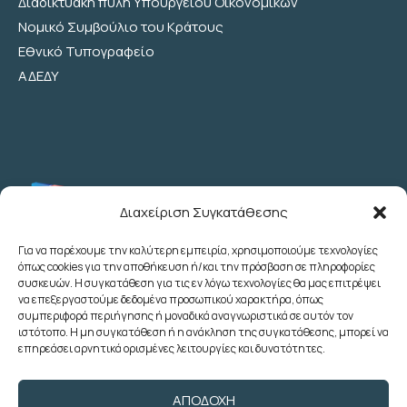
Διαδικτυακή πύλη Υπουργείου Οικονομικών
Νομικό Συμβούλιο του Κράτους
Εθνικό Τυπογραφείο
ΑΔΕΔΥ
Διαχείριση Συγκατάθεσης
Για να παρέχουμε την καλύτερη εμπειρία, χρησιμοποιούμε τεχνολογίες
όπως cookies για την αποθήκευση ή/και την πρόσβαση σε πληροφορίες
Λεωχάρους 2 - 6ος Όροφος - Αθήνα
συσκευών. Η συγκατάθεση για τις εν λόγω τεχνολογίες θα μας επιτρέψει
(+30) 210 3622707
να επεξεργαστούμε δεδομένα προσωπικού χαρακτήρα, όπως
συμπεριφορά περιήγησης ή μοναδικά αναγνωριστικά σε αυτόν τον
(+30) 2103633260
ιστότοπο. Η μη συγκατάθεση ή η ανάκληση της συγκατάθεσης, μπορεί να
(+30) 2103622783
επηρεάσει αρνητικά ορισμένες λειτουργίες και δυνατότητες.
(+30) 2103638166
poedoy@poedoy.gr
ΑΠΟΔΟΧΉ