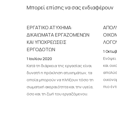
Μπορεί επίσης να σας ενδιαφέρουν
ΕΡΓΑΤΙΚΟ ΑΤΥΧΗΜΑ:
AΠΟΛΥ
ΔΙΚΑΙΩΜΑΤΑ ΕΡΓΑΖΟΜΕΝΩΝ
ΟΙΚΟ
ΚΑΙ ΥΠΟΧΡΕΩΣΕΙΣ
ΛΟΓΟ
ΕΡΓΟΔΟΤΩΝ
1 Οκτωβ
Ενόψει
1 Ιουλίου 2020
και οικ
Κατά τη διάρκεια της εργασίας είναι
απολύσ
δυνατή η πρόκληση ατυχημάτων, τα
οικονο
οποία μπορούν να πλήξουν τόσο τη
πιο έν
σωματική ακεραιότητα και την υγεία,
όσο και τη ζωή του εργαζόμενου.