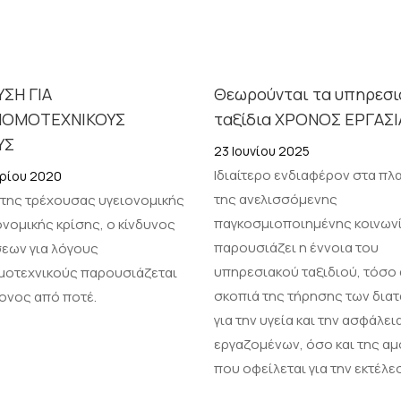
ΣΗ ΓΙΑ
Θεωρούνται τα υπηρεσι
ΝΟΜΟΤΕΧΝΙΚΟΥΣ
ταξίδια ΧΡΟΝΟΣ ΕΡΓΑΣΙ­­­
ΥΣ
23 Ιουνίου 2025
Ιδιαίτερο ενδιαφέρον στα πλ
ρίου 2020
της ανελισσόμενης
 της τρέχουσας υγειονομικής
παγκοσμιοποιημένης κοινων
ονομικής κρίσης, ο κίνδυνος
παρουσιάζει η έννοια του
εων για λόγους
υπηρεσιακού ταξιδιού, τόσο 
μοτεχνικούς παρουσιάζεται
σκοπιά της τήρησης των δια
τονος από ποτέ.
για την υγεία και την ασφάλει
εργαζομένων, όσο και της αμ
που οφείλεται για την εκτέλε