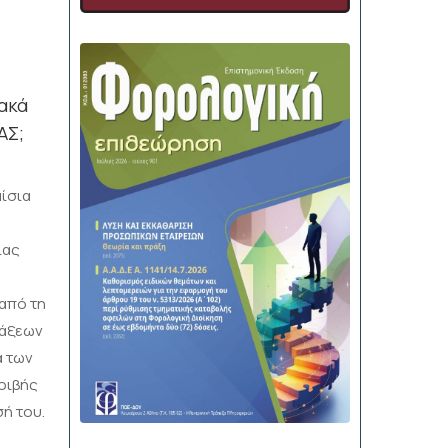
ακά
ΑΣ;
αίσια
ίας
από τη
τάξεων
α των
οιβής
σή του.